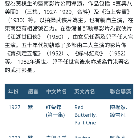
要為黃槐生的暨南影片公司導演，作品包括《嘉興八
美圖》（三集，1927- 1929，合導）及《海上奪寶》
（1930）等，以拍攝武俠片為主。也有親自主演，在
東南亞有相當號召力。在香港首部執導影片為武俠片
《江湖廿四俠》（1950），由女兒任燕及兒子任大官
主演。五十年代初執導了多部由二人主演的影片像
《寶劍定五龍》（1952）、《綠林紅粉》（1952）
等。 1982年逝世。兒子任世官後來亦成為香港著名
的武打影星。
年份
語言
中文片名
英文片名
聯合導演
1927
默
紅蝴蝶
Red
陳鏗然、
(第一集)
Butterfly,
錢雪凡
Part One
1927
默
嘉興八美
Jiaxing
陸漢萍、