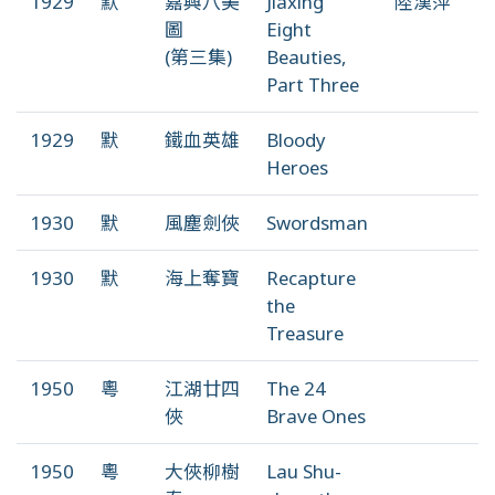
1929
默
嘉興八美
Jiaxing
陸漢萍
圖
Eight
(第三集)
Beauties,
Part Three
1929
默
鐵血英雄
Bloody
Heroes
1930
默
風塵劍俠
Swordsman
1930
默
海上奪寶
Recapture
the
Treasure
1950
粵
江湖廿四
The 24
俠
Brave Ones
1950
粵
大俠柳樹
Lau Shu-