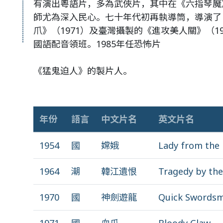
有演出粵語片，多為武俠片，其中在《六指琴魔》
師尤為深入民心。七十年代初再執導筒，導演了《
爪》（1971）及臺灣攝製的《進攻美人關》（1
國語配音領班。1985年任恐怖片
《猛鬼迫人》的製片人。
年份
語言
中文片名
英文片名
1954
國
嫦娥
Lady from the
1964
潮
韓江遺恨
Tragedy by the
1970
國
神劍遊龍
Quick Swords