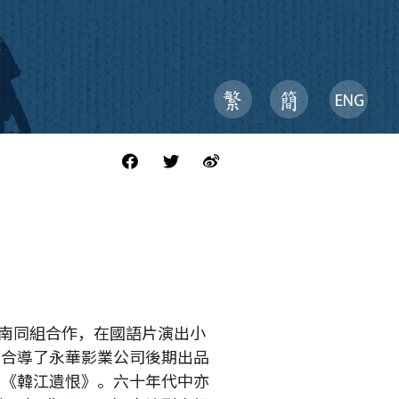
南同組合作，在國語片演出小
人合導了永華影業公司後期出品
片《韓江遺恨》。六十年代中亦