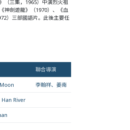
（三集，1965）中演烈火祖
神劍遊龍》（1970）、《血
972）三部國語片。此後主要任
聯合導演
 Moon
李翰祥、姜南
 Han River
man