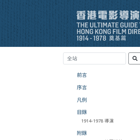
前言
序言
凡例
目錄
1914-1978 導演
附錄