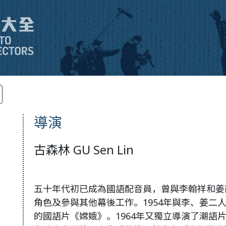
導演
古森林 GU Sen Lin
五十年代初已成為國語配音員，曾與李翰祥和姜
角色及參與其他幕後工作。1954年與李、姜二
的國語片《嫦娥》。1964年又獨立導演了潮語