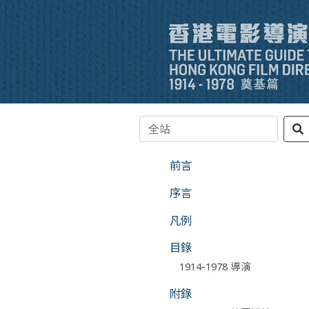
前言
序言
凡例
目錄
1914-1978 導演
附錄