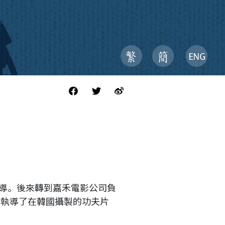
導。後來轉到嘉禾電影公司負
禾執導了在韓國攝製的功夫片