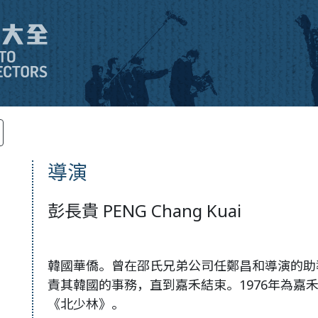
導演
彭長貴 PENG Chang Kuai
韓國華僑。曾在邵氏兄弟公司任鄭昌和導演的助
責其韓國的事務，直到嘉禾結束。1976年為嘉
《北少林》。