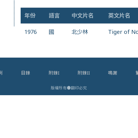
年份
語言
中文片名
英文片名
1976
國
北少林
Tiger of N
例
目錄
附錄I
附錄II
鳴謝
版權所有●翻印必究