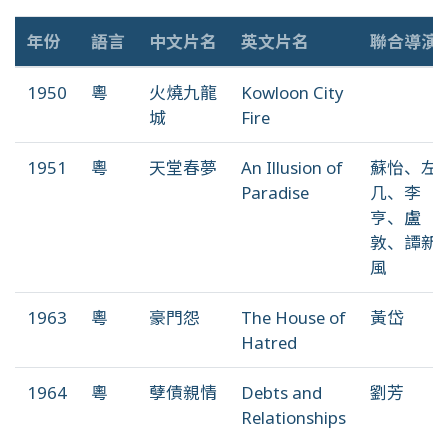
年份
語言
中文片名
英文片名
聯合導演
1950
粵
火燒九龍
Kowloon City
城
Fire
1951
粵
天堂春夢
An Illusion of
蘇怡、左
Paradise
几、李
亨、盧
敦、譚新
風
1963
粵
豪門怨
The House of
黃岱
Hatred
1964
粵
孽債親情
Debts and
劉芳
Relationships