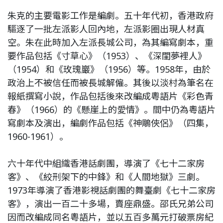
朱克的主要電影工作是編劇。五十年代初，香港政府
驅逐了一批左派影人回內地，左派影圈出現人材真
空。朱在此時加入左派長城公司，為其編寫劇本，重
要作品包括《寸草心》（1953）、《深閨夢裡人》
（1954）和《玫瑰巖》（1956）等。1958年，由於
政治上不被信任而被長城解僱。其後以淡村為筆名在
報紙撰寫小說，作品包括後來改編成粵語片《彩色青
春》（1966）的《懸崖上的愛情》。間中仍為粵語片
寫劇本及演出，編劇作品包括《神鵰俠侶》（四集，
1960-1961）。
六十年代中組織香港話劇團，導演了《七十二家房
客》、《絞刑架下的中鋒》和《人間地獄》三劇。
1973年導演了香港影視話劇團的舞臺劇《七十二家房
客》，演出一百二十多場，賣座鼎盛。邵氏兄弟公司
因而改編成同名粵語片，並以五百多萬元打破票房紀