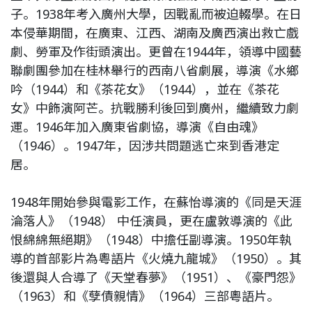
子。1938年考入廣州大學，因戰亂而被迫輟學。在日
本侵華期間，在廣東、江西、湖南及廣西演出救亡戲
劇、勞軍及作街頭演出。更曾在1944年，領導中國藝
聯劇團參加在桂林舉行的西南八省劇展，導演《水鄉
吟（1944）和《茶花女》（1944），並在《茶花
女》中飾演阿芒。抗戰勝利後回到廣州，繼續致力劇
運。1946年加入廣東省劇協，導演《自由魂》
（1946）。1947年，因涉共問題逃亡來到香港定
居。
1948年開始參與電影工作，在蘇怡導演的《同是天涯
淪落人》（1948） 中任演員，更在盧敦導演的《此
恨綿綿無絕期》（1948）中擔任副導演。1950年執
導的首部影片為粵語片《火燒九龍城》（1950）。其
後還與人合導了《天堂春夢》（1951）、《豪門怨》
（1963）和《孽債親情》（1964）三部粵語片。