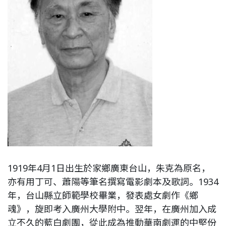
1919年4月1日出生於家鄉廣東台山，朱克為原名，
亦有用丁可、蕭陽等筆名撰寫電影劇本及歌詞。1934
年，台山縣立師範學校畢業，發表處女劇作《鄉
魂》，旋即考入廣州大學附中。翌年，在廣州加入成
立不久的藍白劇團，從此成為推動華南劇運的中堅份