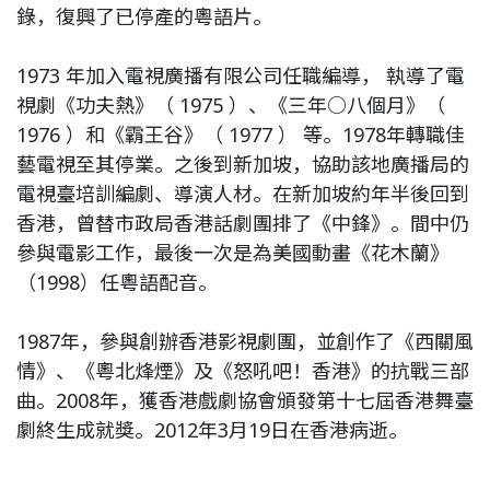
錄，復興了已停產的粵語片。
1973 年加入電視廣播有限公司任職編導， 執導了電
視劇《功夫熱》（ 1975 ）、《三年○八個月》（
1976 ）和《霸王谷》（ 1977 ） 等。1978年轉職佳
藝電視至其停業。之後到新加坡，協助該地廣播局的
電視臺培訓編劇、導演人材。在新加坡約年半後回到
香港，曾替市政局香港話劇團排了《中鋒》。間中仍
參與電影工作，最後一次是為美國動畫《花木蘭》
（1998）任粵語配音。
1987年，參與創辦香港影視劇團，並創作了《西關風
情》、《粵北烽煙》及《怒吼吧！香港》的抗戰三部
曲。2008年，獲香港戲劇協會頒發第十七屆香港舞臺
劇終生成就獎。2012年3月19日在香港病逝。