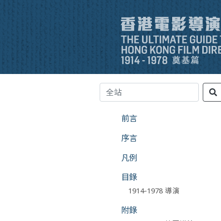
前言
序言
凡例
目錄
1914-1978 導演
附錄