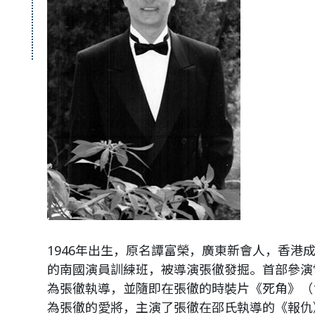
1946年出生，原名譚富榮，廣東新會人，香港成
的南國演員訓練班，被導演張徹發掘。首部參演電
為張徹執導，並隨即在張徹的時裝片《死角》（1
為張徹的愛將，主演了張徹在邵氏執導的《報仇》