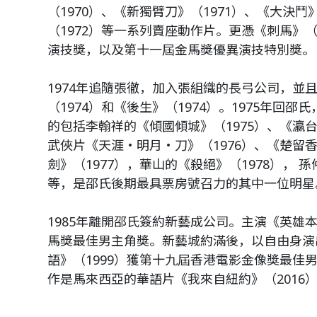
（1970）、《新獨臂刀》（1971）、《大決鬥
（1972）等一系列賣座動作片。更憑《刺馬》（
演技獎，以及第十一屆金馬獎優異演技特別獎。
1974年追隨張徹，加入張組織的長弓公司，並
（1974）和《後生》（1974）。1975年回
的包括李翰祥的《傾國傾城》（1975）、《瀛台
武俠片《天涯‧明月‧刀》（1976）、《楚留香
劍》（1977），華山的《殺絕》（1978）， 
等，是邵氏後期最具票房號召力的其中一位明星
1985年離開邵氏簽約新藝成公司。主演《英雄本
馬獎最佳男主角獎。新藝城約滿後，以自由身演
語》（1999）獲第十九屆香港電影金像獎最佳
作是馬來西亞的華語片《我來自紐約》（2016