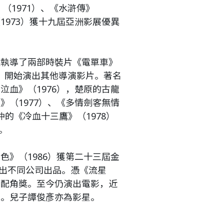
》（1971）、《水滸傳》
1973）獲十九屆亞洲影展優異
且執導了兩部時裝片《電單車》
邵氏，開始演出其他導演影片。著名
泣血》（1976），楚原的古龍
》（1977）、《多情劍客無情
孫仲的《冷血十三鷹》（1978）
。
色》（1986）獲第二十三屆金
出不同公司出品。憑《流星
男配角獎。至今仍演出電影，近
）。兒子譚俊彥亦為影星。