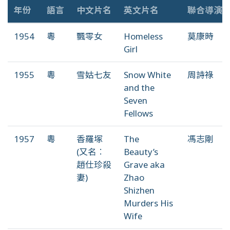
年份
語言
中文片名
英文片名
聯合導演
1954
粵
飄零女
Homeless
莫康時
Girl
1955
粵
雪姑七友
Snow White
周詩祿
and the
Seven
Fellows
1957
粵
香羅塚
The
馮志剛
(又名︰
Beauty’s
趙仕珍殺
Grave aka
妻)
Zhao
Shizhen
Murders His
Wife