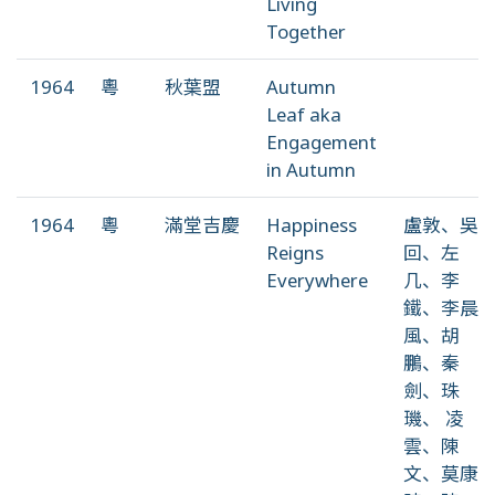
Living
Together
1964
粵
秋葉盟
Autumn
Leaf aka
Engagement
in Autumn
1964
粵
滿堂吉慶
Happiness
盧敦、吳
Reigns
回、左
Everywhere
几、李
鐵、李晨
風、胡
鵬、秦
劍、珠
璣、 凌
雲、陳
文、莫康