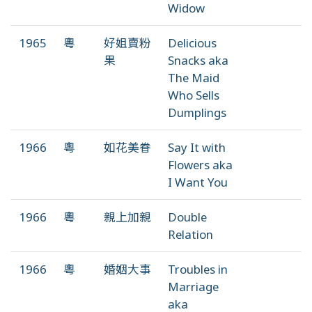
Widow
1965
粵
好姐賣粉
Delicious
果
Snacks aka
The Maid
Who Sells
Dumplings
1966
粵
如花美眷
Say It with
Flowers aka
I Want You
1966
粵
親上加親
Double
Relation
1966
粵
婚姻大事
Troubles in
Marriage
aka