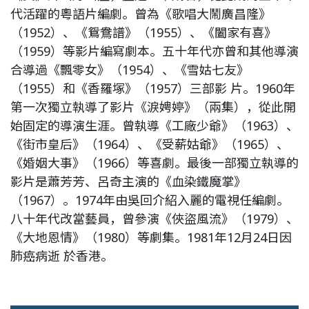
代活躍的粵語片編劇。曾為《歌唱大鬧廣昌隆》
（1952）、《鴛鴦譜》（1955）、《闔家有喜》
（1959）等影片編寫劇本。五十年代亦曾和其他導演
合導過《飄零女》（1954）、《雪姑七友》
（1955）和《香羅塚》（1957）三部影 片。1960年
第一次獨立執導了影片《淚娉婷》（兩集），從此開
始固定的導演生涯。曾執導《工廠少爺》（1963）、
《街市皇后》（1964）、《受薪姑爺》（1965）、
《婚姻大事》（1966）等喜劇。最後一部獨立執導的
影片是蕭芳芳、呂奇主演的《血染鐵魔掌》
（1967）。1974年由吳回介紹入麗的電視任編劇。
八十年代改當藝員，曾參演《俠盜風流》（1979）、
《大地恩情》（1980）等劇集。1981年12月24日因
肺癌病逝 於香港。