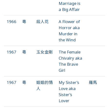
Marriage is
a Big Affair
1966
粵
殺人花
A Flower of
Horror aka
Murder in
the Wind
1967
粵
玉女金剛
The Female
Chivalry aka
The Brave
Girl
1967
粵
姐姐的情
My Sister’s
羅馬
人
Love aka
Sister’s
Lover