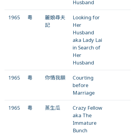
Husband
1965
粵
麗娘尋夫
Looking for
記
Her
Husband
aka Lady Lai
in Search of
Her
Husband
1965
粵
你情我願
Courting
before
Marriage
1965
粵
蒸生瓜
Crazy Fellow
aka The
Immature
Bunch