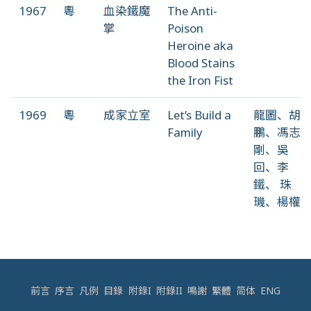
1967
粵
血染鐵魔
The Anti-
掌
Poison
Heroine aka
Blood Stains
the Iron Fist
1969
粵
成家立室
Let’s Build a
龍圖、胡
Family
鵬、馮志
剛、吳
回、李
鐵、 珠
璣、楊權
前言
序言
凡例
目錄
附錄I
附錄II
鳴謝
繁體
简体
ENG