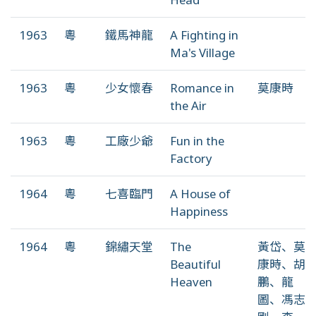
1963
粵
鐵馬神龍
A Fighting in
Ma's Village
1963
粵
少女懷春
Romance in
莫康時
the Air
1963
粵
工廠少爺
Fun in the
Factory
1964
粵
七喜臨門
A House of
Happiness
1964
粵
錦繡天堂
The
黃岱、莫
Beautiful
康時、胡
Heaven
鵬、龍
圖、馮志