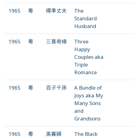
1965
粵
標準丈夫
The
Standard
Husband
1965
粵
三喜奇緣
Three
Happy
Couples aka
Triple
Romance
1965
粵
百子千孫
A Bundle of
Joys aka My
Many Sons
and
Grandsons
1965
粵
黑寡婦
The Black