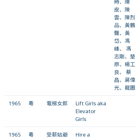
時、陳
皮、陳
雲、陳烈
品、黃鶴
聲、黃
岱、馮
峰、 馮
志剛、楚
原、楊工
良、 蔡
昌、蔣偉
光、龍圖
1965
粵
電梯女郎
Lift Girls aka
Elevator
Girls
1965
粵
受薪姑爺
Hire a