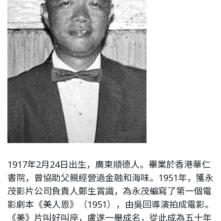
1917年2月24日出生，廣東順德人。畢業於香港華仁
書院，曾協助父親經營過金融和海味。1951年，獲永
茂影片公司負責人鄭生賞識，為永茂編寫了第一個電
影劇本《美人恩》（1951），由吳回導演拍成電影。
《美》片叫好叫座，盧遂一舉成名，從此成為五十年