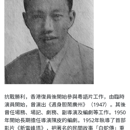
抗戰勝利，香港復員後開始參與粵語片工作，由臨時
演員開始，曾演出《週身胆鬧廣州》（1947）。其後
曾任場務、場記、劇務、副導演及編劇等工作。1950
年開始長期擔任導演陳皮的編劇。1952年執導了首部
影片《新雷峰塔》，把著名的民間故事「白蛇傳」重