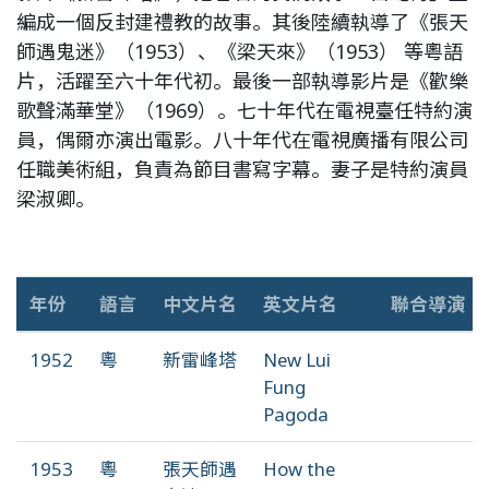
編成一個反封建禮教的故事。其後陸續執導了《張天
師遇鬼迷》（1953）、《梁天來》（1953） 等粵語
片，活躍至六十年代初。最後一部執導影片是《歡樂
歌聲滿華堂》（1969）。七十年代在電視臺任特約演
員，偶爾亦演出電影。八十年代在電視廣播有限公司
任職美術組，負責為節目書寫字幕。妻子是特約演員
梁淑卿。
年份
語言
中文片名
英文片名
聯合導演
1952
粵
新雷峰塔
New Lui
Fung
Pagoda
1953
粵
張天師遇
How the