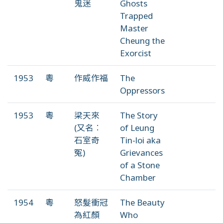
鬼迷
Ghosts
Trapped
Master
Cheung the
Exorcist
1953
粵
作威作福
The
Oppressors
1953
粵
梁天來
The Story
(又名︰
of Leung
石室奇
Tin-loi aka
冤)
Grievances
of a Stone
Chamber
1954
粵
怒髮衝冠
The Beauty
為紅顏
Who