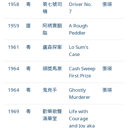
1958
粵
第七號司
Driver No.
張瑛
機
7
1959
廈
阿綉賣胭
A Rough
脂
Peddler
1961
粵
盧森探案
Lo Sum's
Case
1964
粵
頭獎馬票
Cash Sweep
張瑛
First Prize
1964
粵
鬼兇手
Ghostly
張瑛
Murderer
1969
粵
歡樂歌聲
Life with
滿華堂
Courage
and Joy aka