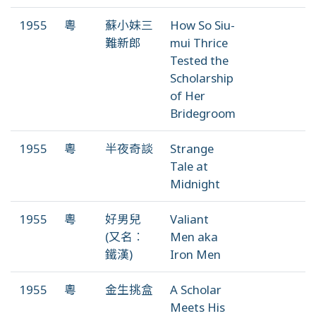
1955
粵
蘇小妹三
How So Siu-
難新郎
mui Thrice
Tested the
Scholarship
of Her
Bridegroom
1955
粵
半夜奇談
Strange
Tale at
Midnight
1955
粵
好男兒
Valiant
(又名︰
Men aka
鐵漢)
Iron Men
1955
粵
金生挑盒
A Scholar
Meets His