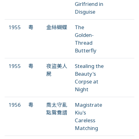
Girlfriend in
Disguise
1955
粵
金絲蝴蝶
The
Golden-
Thread
Butterfly
1955
粵
夜盜美人
Stealing the
屍
Beauty's
Corpse at
Night
1956
粵
喬太守亂
Magistrate
點鴛鴦譜
Kiu's
Careless
Matching