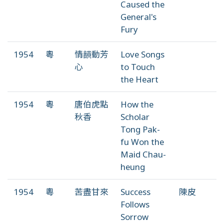
Caused the
General's
Fury
1954
粵
情韻動芳
Love Songs
心
to Touch
the Heart
1954
粵
唐伯虎點
How the
秋香
Scholar
Tong Pak-
fu Won the
Maid Chau-
heung
1954
粵
苦盡甘來
Success
陳皮
Follows
Sorrow