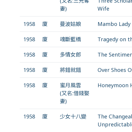
(又名:三元奪
Three Scholar
妻)
Wife
1958
廈
曼波姑娘
Mambo Lady
1958
廈
魂斷藍橋
Tragedy on t
1958
廈
多情女郎
The Sentiment
1958
廈
將錯就錯
Over Shoes O
1958
廈
蜜月風雲
Honeymoon H
(又名:借錢娶
妻)
1958
廈
少女十八變
The Changeab
Unpredictable