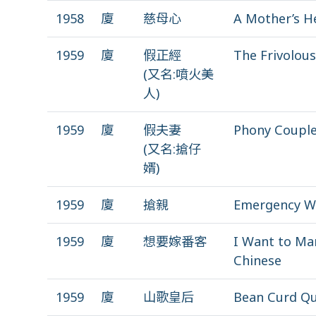
1958
廈
慈母心
A Mother’s H
1959
廈
假正經
The Frivolou
(又名:噴火美
人)
1959
廈
假夫妻
Phony Coupl
(又名:搶仔
婿)
1959
廈
搶親
Emergency W
1959
廈
想要嫁番客
I Want to Ma
Chinese
1959
廈
山歌皇后
Bean Curd Q