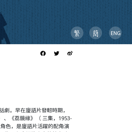
話劇。早在廈語片發軔時期，
 ）、《荔鏡緣》（ 三集，1953-
人角色，是廈語片活躍的配角演