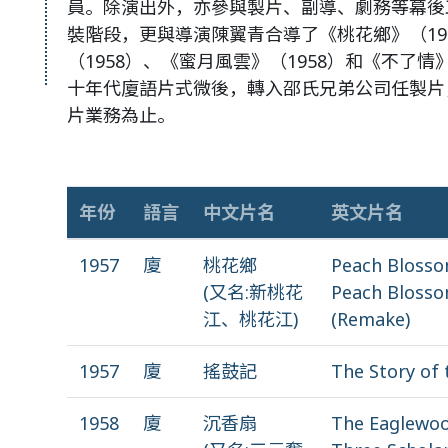
員。除演出外，亦參與製片、副導、劇務等幕後
裝階段，更與導演陳翼青合導了《桃花鄉》（19
（1958）、《蜜月風雲》（1958）和《不了情
十年代廈語片式微後，轉入邵氏兄弟公司任製片
片業務為止。
年份
語言
中文片名
英文片名
1957
廈
桃花鄉
Peach Blosso
(又名:新桃花
Peach Blosso
江、桃花江)
(Remake)
1957
廈
搖鼓記
The Story of
1958
廈
沉香扇
The Eaglewoo