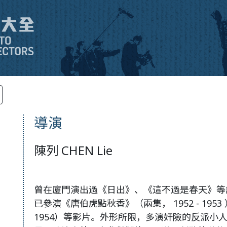
導演
陳列 CHEN Lie
曾在廈門演出過《日出》、《這不過是春天》等
已參演《唐伯虎點秋香》（兩集， 1952 - 1953
1954）等影片。外形所限，多演奸險的反派小