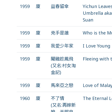
1959
廈
益春留傘
Yichun Leave
Umbrella aka
Suan
1959
廈
兇手是誰
Who is the M
1959
廈
我愛少年家
I Love Young
1959
廈
閹雞趁鳳飛
Fleeing with 
(又名:村女淘
金記)
1959
廈
馬來亞之戀
Love of Mala
1960
廈
不了情
The Eternal 
(又名:再嫁新
娘、天賜良