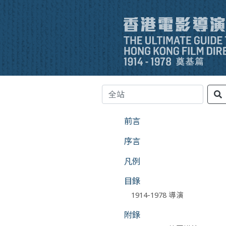
前言
序言
凡例
目錄
1914-1978 導演
附錄