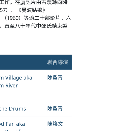
工作。在廈語片由古裝轉向時
57）、《曼波姑娘》
》（1960）等逾二十部影片。六
，直至八十年代中邵氏結束製
聯合導演
m Village aka
陳翼青
m River
 the Drums
陳翼青
d Fan aka
陳煥文