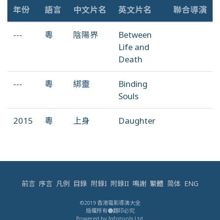
年份
語言
中文片名
英文片名
聯合導演
---
粵
陰陽界
Between
Life and
Death
---
粵
綁靈
Binding
Souls
2015
粵
上身
Daughter
前言
序言
凡例
目錄
附錄I
附錄II
鳴謝
繁體
简体
ENG
©2019 香港電影導演大全
版權所有●翻印必究
Powered by Infotools Ltd.