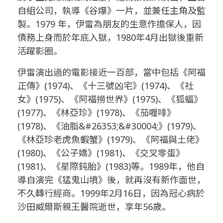
自組公司，執導《谷爆》一片，並兼任主角及監
製。1979 年，伊雷為朋友的生意作擔保人，因
債務上身而於年底入獄，1980年4月出獄後重新
活躍影圈。
伊雷演出過的電影接近一百部，當中包括《阿福
正傳》(1974)、《十三號凶宅》(1974)、《社
女》(1975)、《阿福撈世界》(1975)、《狐蝠》
(1977)、《林亞珍》(1978)、《茄喱啡》
(1978)、《油脂&#26353;&#30004;》(1979)、
《林亞珍老虎魚蝦蟹》(1979)、《阿福與土佬》
(1980)、《公子嬌》(1981)、《交叉零蛋》
(1981)、《星際鈍胎》(1983)等。1989年，他自
導自演完《猛鬼山墳》後，就再沒有新作面世，
不久轉行經商。1999年2月16日，因為冠心病於
沙田威爾斯親王醫院逝世，享年56歲。