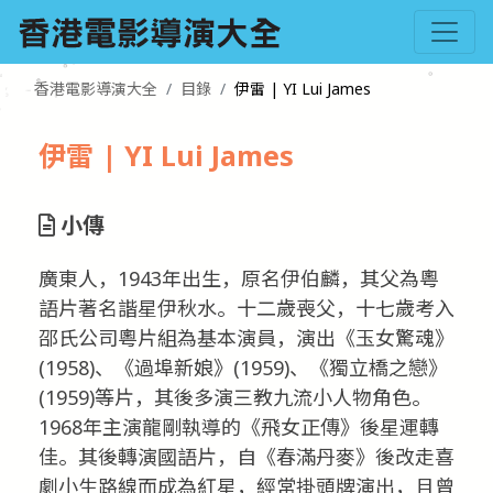
香港電影導演大全
目錄
伊雷 | YI Lui James
伊雷 | YI Lui James
小傳
廣東人，1943年出生，原名伊伯麟，其父為粵
語片著名諧星伊秋水。十二歲喪父，十七歲考入
邵氏公司粵片組為基本演員，演出《玉女驚魂》
(1958)、《過埠新娘》(1959)、《獨立橋之戀》
(1959)等片，其後多演三教九流小人物角色。
1968年主演龍剛執導的《飛女正傳》後星運轉
佳。其後轉演國語片，自《春滿丹麥》後改走喜
劇小生路線而成為紅星，經常掛頭牌演出，且曾