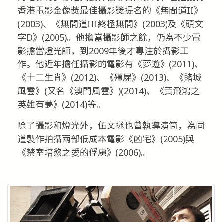
香港電影金像獎最佳攝影獎提名的《無間道II》
(2003)、《無間道III終極無間》(2003)及《頭文
字D》(2005)。他擔當攝影師之餘，仍為不少電
影擔當燈光師，到2009年後才專注於攝影工
作。他近年擔任攝影的電影有《夢遊》(2011)、
《十二生肖》(2012)、《殭屍》(2013)、《賭城
風雲》(又名《澳門風雲》)(2014)、《黃飛鴻之
英雄有夢》(2014)等。
除了攝影和燈光外，伍文拯也曾執導演筒，為同
道製作拍攝兩部低成本電影《凶宅》(2005)與
《禁室培慾之愛的俘虜》(2006)。