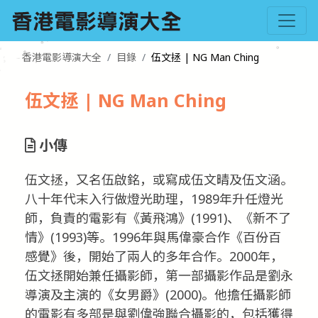
香港電影導演大全
目錄
伍文拯 | NG Man Ching
伍文拯 | NG Man Ching
小傳
伍文拯，又名伍啟銘，或寫成伍文晴及伍文涵。
八十年代末入行做燈光助理，1989年升任燈光
師，負責的電影有《黃飛鴻》(1991)、《新不了
情》(1993)等。1996年與馬偉豪合作《百份百
感覺》後，開始了兩人的多年合作。2000年，
伍文拯開始兼任攝影師，第一部攝影作品是劉永
導演及主演的《女男爵》(2000)。他擔任攝影師
的電影有多部是與劉偉強聯合攝影的，包括獲得