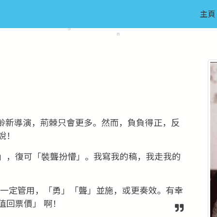
主頁
齡新導演，荊棘只會更多。然而，負負得正，反
說！
」，復可「裝聾扮懵」。我寫我的稿，我走我的
不一定管用，「勇」「聾」並施，或更奏效。有幸
值回票價」 啊！