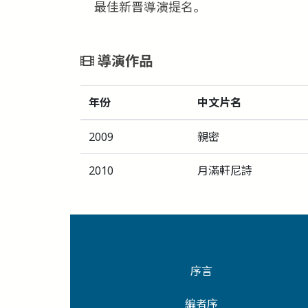
最佳新晋導演提名。
導演作品
年份
中文片名
2009
親密
2010
月滿軒尼詩
序言
編者序