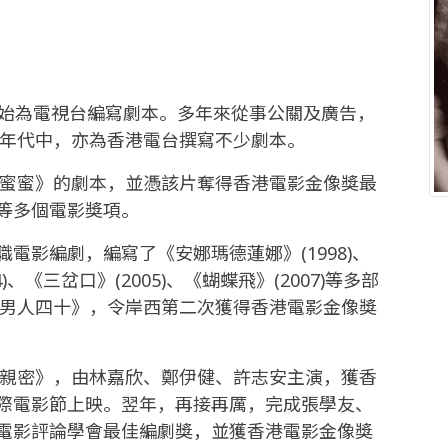
開始為電視台編寫劇本。多年來從事公關及廣告，
0年代中，亦為香港電台撰寫不少劇本。
甜蜜蜜》的劇本，並憑該片奪得香港電影金像獎最
等多個電影獎項。
電影編劇，編寫了《安娜瑪德蓮娜》(1998)、
4)、《三岔口》(2005)、《蝴蝶飛》(2007)等多部
《男人四十》，令岸西第二次獲得香港電影金像獎
《親密》，由林嘉欣、鄭伊健、許志安主演，獲香
際電影節上映。翌年，再接再厲，完成張學友、
電影評論學會最佳編劇獎，並獲香港電影金像獎