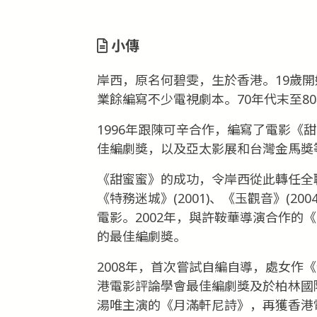
小傳
岸西，原名何碧雯，生於香港。19歲
業餘編寫不少電視劇本。70年代末至8
1996年跟陳可辛合作，編寫了電影《
佳編劇獎，以及亞太影展和台灣金馬獎
《甜蜜蜜》的成功，令岸西從此轉任全職
《特務迷城》(2001)、《玉觀音》(200
電影。2002年，與許鞍華導演合作的
的最佳編劇獎。
2008年，首次嘗試自編自導，處女作
港電影評論學會最佳編劇獎及於柏林國
湯唯主演的《月滿軒尼詩》，再獲香港