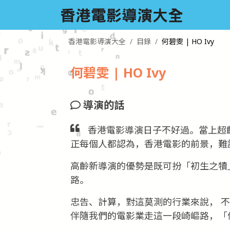
香港電影導演大全
目錄
何碧雯 | HO Ivy
何碧雯 | HO Ivy
導演的話
香港電影導演日子不好過。當上超
正每個人都認為，香港電影的前景，難
高齡新導演的優勢是既可扮「初生之犢
路。
忠告、計算，對這莫測的行業來說， 
伴隨我們的電影業走這一段崎嶇路，「