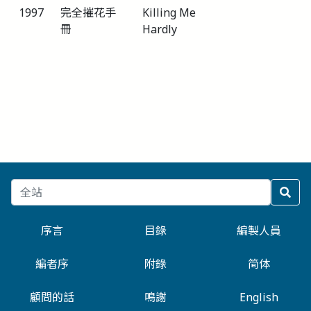
1997
完全摧花手
Killing Me
冊
Hardly
序言
目錄
編製人員
編者序
附錄
简体
顧問的話
鳴謝
English