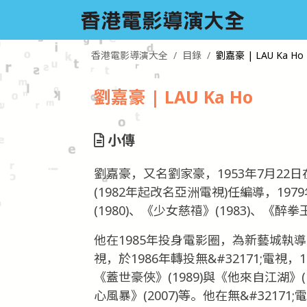
香港電影導演大全
目錄
劉嘉豪 | LAU Ka Ho
劉嘉豪 | LAU Ka Ho
小傳
劉嘉豪，又名劉家豪，1953年7月22
(1982年起改名亞洲電視)任編導，1
(1980)、《少女慈禧》(1983)、《醉
他在1985年投身電影圈，為新藝城執
視，於1986年轉投無&#32171;電
《蓋世豪俠》(1989)與《他來自江湖》(
心風暴》(2007)等。他在無&#3217