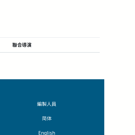
聯合導演
編製人員
简体
English