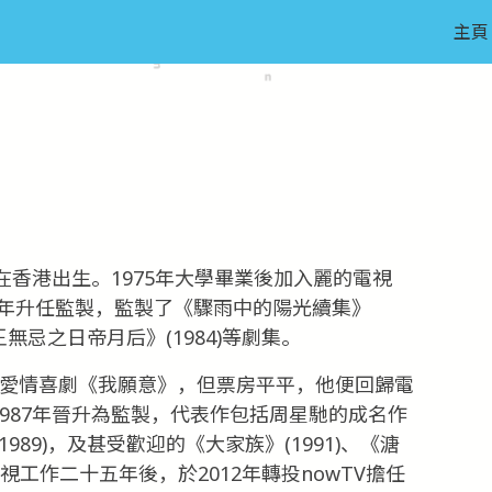
主頁
日在香港出生。1975年大學畢業後加入麗的電視
979年升任監製，監製了《驟雨中的陽光續集》
拳王無忌之日帝月后》(1984)等劇集。
導愛情喜劇《我願意》，但票房平平，他便回歸電
視，1987年晉升為監製，代表作包括周星馳的成名作
1989)，及甚受歡迎的《大家族》(1991)、《溏
1;電視工作二十五年後，於2012年轉投nowTV擔任