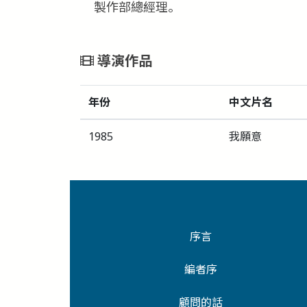
製作部總經理。
導演作品
年份
中文片名
1985
我願意
序言
編者序
顧問的話