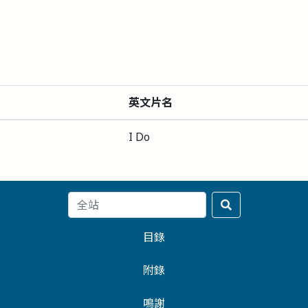
英文片名
I Do
目錄
附錄
鳴謝