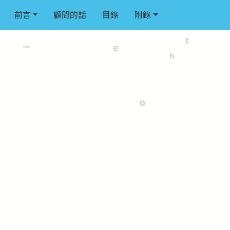
前言
顧問的話
目錄
附錄