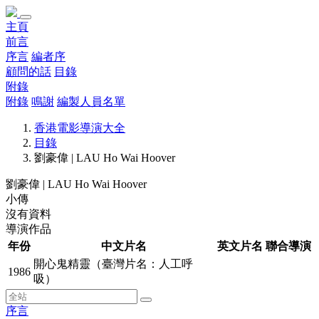
主頁
前言
序言
編者序
顧問的話
目錄
附錄
附錄
鳴謝
編製人員名單
香港電影導演大全
目錄
劉豪偉 | LAU Ho Wai Hoover
劉豪偉 | LAU Ho Wai Hoover
小傳
沒有資料
導演作品
年份
中文片名
英文片名
聯合導演
開心鬼精靈（臺灣片名：人工呼
1986
吸）
序言