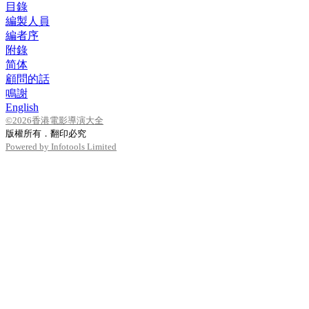
目錄
編製人員
編者序
附錄
简体
顧問的話
鳴謝
English
©2026香港電影導演大全
版權所有．翻印必究
Powered by Infotools Limited