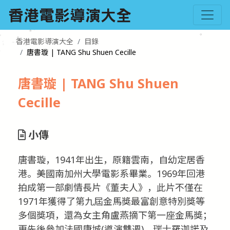
香港電影導演大全
目錄
唐書璇 | TANG Shu Shuen Cecille
唐書璇 | TANG Shu Shuen
Cecille
小傳
唐書璇，1941年出生，原籍雲南，自幼定居香
港。美國南加州大學電影系畢業。1969年回港
拍成第一部劇情長片《董夫人》，此片不僅在
1971年獲得了第九屆金馬獎最富創意特別獎等
多個獎項，還為女主角盧燕摘下第一座金馬獎；
更先後參加法國康城(導演雙週)、瑞士羅迦諾及