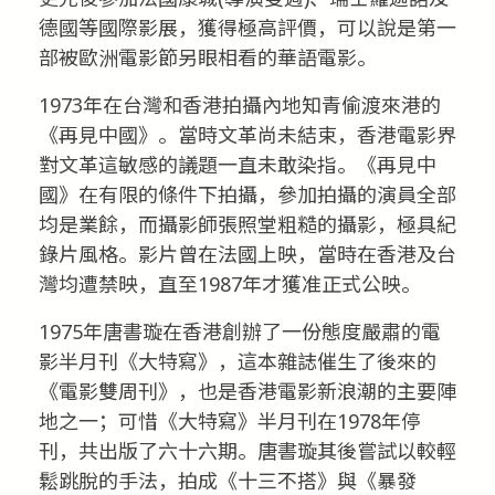
德國等國際影展，獲得極高評價，可以說是第一
部被歐洲電影節另眼相看的華語電影。
1973年在台灣和香港拍攝內地知青偷渡來港的
《再見中國》。當時文革尚未結束，香港電影界
對文革這敏感的議題一直未敢染指。《再見中
國》在有限的條件下拍攝，參加拍攝的演員全部
均是業餘，而攝影師張照堂粗糙的攝影，極具紀
錄片風格。影片曾在法國上映，當時在香港及台
灣均遭禁映，直至1987年才獲准正式公映。
1975年唐書璇在香港創辦了一份態度嚴肅的電
影半月刊《大特寫》，這本雜誌催生了後來的
《電影雙周刊》，也是香港電影新浪潮的主要陣
地之一；可惜《大特寫》半月刊在1978年停
刊，共出版了六十六期。唐書璇其後嘗試以較輕
鬆跳脫的手法，拍成《十三不搭》與《暴發