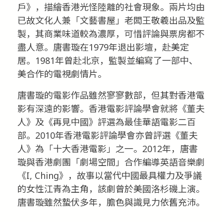
戶》，描繪香港光怪陸離的社會現象。兩片均由
已故文化人兼「文藝書屋」老闆王敬羲出品及監
製，其商業味道較為濃厚，可惜評論與票房都不
盡人意。唐書璇在1979年退出影壇，赴美定
居。1981年曾赴北京，監製並編寫了一部中、
美合作的電視劇情片。
唐書璇的電影作品雖然寥寥數部，但其對香港電
影有深遠的影響。香港電影評論學會就將《董夫
人》及《再見中國》評選為最佳華語電影二百
部。2010年香港電影評論學會亦曾評選《董夫
人》為「十大香港電影」之一。2012年，唐書
璇與香港劇團「劇場空間」合作編導英語音樂劇
《I, Ching》，故事以當代中國最具權力及爭議
的女性江青為主角，該劇曾於美國洛杉磯上演。
唐書璇雖然蟄伏多年，膽色與識見力依舊充沛。