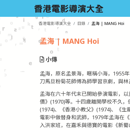
香港電影導演大全
目錄
孟海 | MANG Hoi
孟海 | MANG Hoi
小傳
孟海，原名孟景海，暱稱小海，1955
刀馬旦粉菊花師傅為師學習京劇，與林
孟海在六十年代末已開始參演電影，以童
價》(1970)等。十四歲離開學校不
(1974)、《香港小教父》(1974)、《
電影中做替身和武師，1979年孟海在《
入洪家班，在嘉禾與德寶的電影《新蜀山劍俠