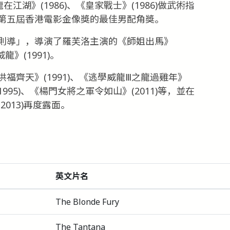
《龍在江湖》(1986)、《皇家戰士》(1986)做武術指
第五屆香港電影金像獎的最佳男配角獎。
則導」，導演了羅芙洛主演的《師姐出馬》
龍》(1991)。
福齊天》(1991)、《逃學威龍Ⅲ之龍過雞年》
》(1995)、《楊門女將之軍令如山》(2011)等，並在
013)再度露面。
英文片名
The Blonde Fury
The Tantana