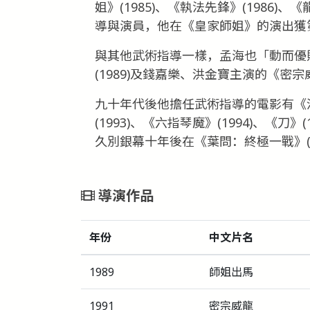
姐》(1985)、《執法先鋒》(1986)、
導與演員，他在《皇家師姐》的演出獲
與其他武術指導一樣，孟海也「動而優
(1989)及錢嘉樂、洪金寶主演的《密宗威
九十年代後他擔任武術指導的電影有《洪
(1993)、《六指琴魔》(1994)、《刀
久別銀幕十年後在《葉問：終極一戰》(2
導演作品
年份
中文片名
1989
師姐出馬
1991
密宗威龍