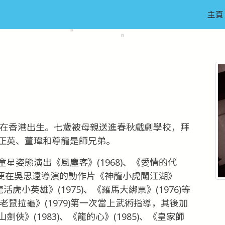
主頁
年在香港出生。七歲被母親送進春秋戲劇學校，拜
正英、董瑋和尊龍是師兄弟。
星姿態演出《風塵客》(1968)、《愛情的代
久，便在吳思遠導演的動作片《神龍小虎闖江湖》
生龍活虎小英雄》(1975)、《羅馬大綁票》(1976)等
老鼠拉龜》(1979)第一次當上武術指導，其後加
》(1983)、《龍的心》(1985)、《皇家師