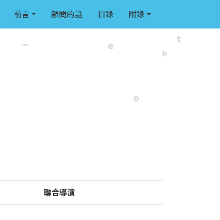
前言
顧問的話
目錄
附錄
聯合導演