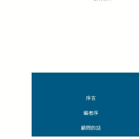
序言
編者序
顧問的話