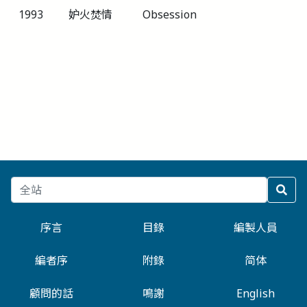
1993
妒火焚情
Obsession
序言
目錄
編製人員
編者序
附錄
简体
顧問的話
鳴謝
English