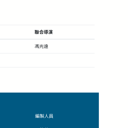
聯合導演
馮光遠
編製人員