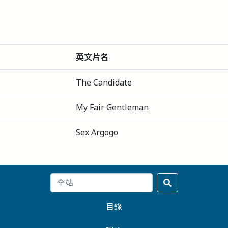
英文片名
The Candidate
My Fair Gentleman
Sex Argogo
目錄