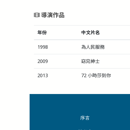
導演作品
年份
中文片名
1998
為人民服務
2009
窈窕紳士
2013
72 小時莎到你
序言