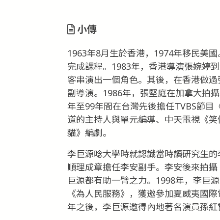
小傳
1963年8月生於香港，1974年移民美
完成課程。1983年，香港導演張婉婷
客串演出一個角色。其後，在香港做過
副導演。1986年，張堅庭在加拿大拍
年至99年間在台灣先後擔任TVBS節
道的主持人與單元編導、中天電視《笑
貓》編劇。
李巨源唸大學時就認識當時讀研究生的李
順理成章擔任李安副手。李安後來拍攝
巨源都有助一臂之力。1998年，李巨
《為人民服務》，獲邀參加夏威夷國際
年之後，李巨源邀得內地著名演員孫紅