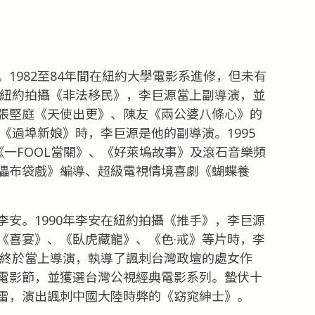
國。1982至84年間在紐約大學電影系進修，但未有
到紐約拍攝《非法移民》，李巨源當上副導演，並
張堅庭《天使出更》、陳友《兩公婆八條心》的
攝《過埠新娘》時，李巨源是他的副導演。1995
目《一FOOL當關》、《好萊塢故事》及滾石音樂頻
儡布袋戲》編導、超級電視情境喜劇《蝴蝶養
安。1990年李安在紐約拍攝《推手》，李巨源
《喜宴》、《臥虎藏龍》、《色·戒》等片時，李
源終於當上導演，執導了諷刺台灣政壇的處女作
電影節，並獲選台灣公視經典電影系列。蟄伏十
雷，演出諷刺中國大陸時弊的《窈窕紳士》。