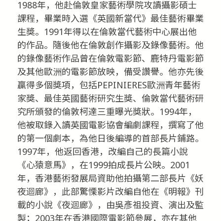
1988年，他赴倫敦皇家藝術學院攻讀攝影碩士
課程，畢業時入選《英國新當代》最佳藝術畢業
生獎。1991年得以在倫敦當代藝術中心展出他
的作品。隨後他在倫敦創作攝影及錄像藝術。他
的錄像藝術作品曾在倫敦電影節、鹿特丹電影節
及其他歐洲的電影節放映，備受讚譽。他亦先後
贏得多個獎項，包括PEPINIERES歐洲青年藝術
家獎、最佳英國藝術研究生獎、倫敦當代藝術研
究所頒發的倫敦柯達三重曝光獎狀。1994年，
他被取錄入讀英國電影協會編劇課程，撰寫了他
的第一個劇本，為他日後編導的首部長片鋪路。
1997年，他返回香港，改編自己的長篇小說
《心猿意馬》，在1999拍成長片公映。2001
年，香港藝術發展局資助他拍攝第二部長片《妖
夜迴廊》，此部驚慄影片改編自他在《明報》刊
載的小說《夜迴廊》，由吳彥祖投資、演出及監
製；2003年在香港國際電影節參展，亦在其他