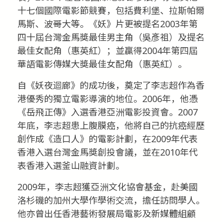
十七個國際電影節競賽，包括費利堡、拉斯帕爾
馬斯、波哥大等。《妖》片更被提名2003年第
四十屆台灣金馬獎最佳男主角（吳彥祖）及提名
最佳女配角（惠英紅）；並贏得2004年第四屆
華語電影傳媒大獎最佳女配角（惠英紅）。
自《妖夜迴廊》的成功後，奠定了李志超作為香
港優秀的獨立電影導演的地位。2006年，他憑
《岳飛正傳》入選香港亞洲電影投資會。2007
年底，李志超患上腹膜癌，他將自己的抗癌經歷
創作成《造口人》的電影計劃，在2009年代表
香港入選台灣金馬獎創投會議，並在2010年代
表香港入選釜山融資計劃。
2009年，李志超獲亞洲文化協會基金，赴美國
洛杉磯的加州大學作學術交流，擔任訪問學人。
他亦曾出任香港藝術發展局電影及新媒體組顧