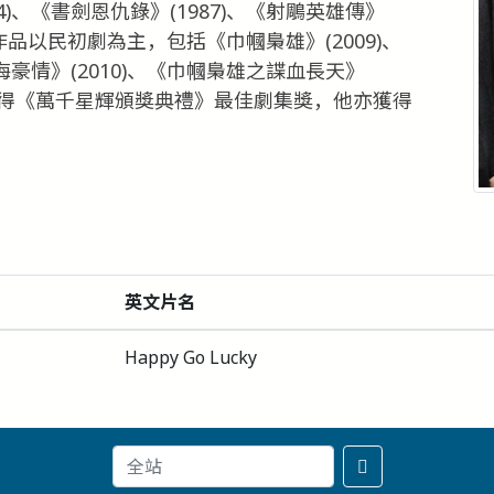
)、《書劍恩仇錄》(1987)、《射鵰英雄傳》
近期作品以民初劇為主，包括《巾幗梟雄》(2009)、
海豪情》(2010)、《巾幗梟雄之諜血長天》
雄》獲得《萬千星輝頒獎典禮》最佳劇集獎，他亦獲得
英文片名
Happy Go Lucky