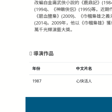
改編自金庸武俠小說的《鹿鼎記》(1984
(1994)、《神鵰俠侶》(1995)等。
《碧血鹽梟》(2009)、《巾幗梟雄之義
(2014)。2009年，他以《巾幗梟
萬千光輝演藝大獎。
導演作品
年份
中文片名
1987
心快活人