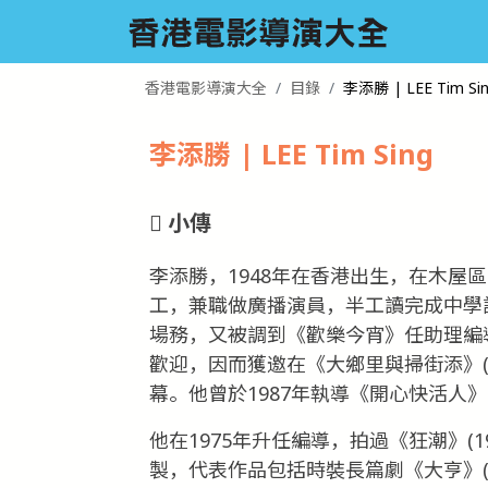
香港電影導演大全
目錄
李添勝 | LEE Tim Si
李添勝 | LEE Tim Sing
小傳
李添勝，1948年在香港出生，在木屋
工，兼職做廣播演員，半工讀完成中學課
場務，又被調到《歡樂今宵》任助理編
歡迎，因而獲邀在《大鄉里與掃街添》(19
幕。他曾於1987年執導《開心快活人
他在1975年升任編導，拍過《狂潮》(19
製，代表作品包括時裝長篇劇《大亨》(197