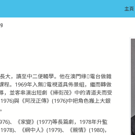
主頁
ng
區長大，讀至中二便輟學。他在澳門綠電台做雜
程。1969年入無電視道具佈景組，繼而轉做
導，並客串演出短劇《掃街茂》中的清道夫而受
76)與《阿茂正傳》(1976)中把角色搬上大銀
》。
76)、《家變》(1977)等長篇劇，1978年升監
8)、《網中人》(1979)、《親情》(1980)，