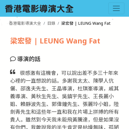
香港電影導演大全
目錄
梁宏發 | LEUNG Wang Fat
梁宏發 | LEUNG Wang Fat
導演的話
很感激有這機會，可以說出差不多三十年來
心裡的一直想說的話。多謝我太太、陳學人伉
儷、邵逸夫先生、王晶導演，杜琪峯導演，戚其
義導演、黃秋生先生、吳鎮宇先生、王長麗小
姐、賴靜波先生、郭偉鐘先生、張麗玲小姐，陸
劍青先生和這些年一直和我在片場上拼搏的所有
貴人。雖然到今天我未能飛黃騰達，但是如果沒
有你們，我敢說我的半生肯定是枯燥無味，孤陋