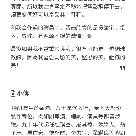
寡聞。所以我定會堅定不移地把電影承傳下去，
讓更多同好可以享受其中種種。
和我合作過的演員中，我最欣賞的是吳鎮宇。投
入、專注、有源源不絕的激情，勁！
最後如果我不當電影導演，很有可能是一位網球
教練。因為我喜愛動態的美，堅忍的美，組織的
美！
小傳
1961年生於香港。八十年代入行，業內大部份
製作崗位，例如副導演、編劇、演員等都曾涉
獵。九十年代起任杜琪峯、戚其義、陳學人、翁
子忠、馬偉豪、侯永財、李力持、霍耀良等的副