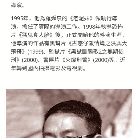
導演。
1995年，他為羅舜泉的《老泥妹》做執行導
演，擔任了實際的導演工作。1998年執導恐怖
片《猛鬼食人胎》後，正式開始他的導演生涯。
他導演的作品有黑幫片《古惑仔激情篇之洪興大
飛哥》(1999)、監獄片《黑獄斷腸歌2之無期徒
刑》(2000)、警匪片《火爆刑警》(2000)等。近
年轉到國內拍攝電影及電視劇。