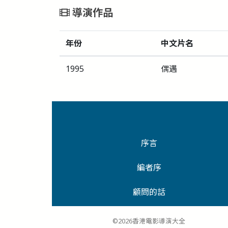
導演作品
年份
中文片名
1995
偶遇
序言
編者序
顧問的話
©2026香港電影導演大全