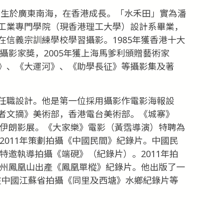
日出生於廣東南海，在香港成長。「水禾田」實為潘
工業專門學院（現香港理工大學）設計系畢業，
信義宗訓練學校學習攝影。1985年獲香港十大
屆攝影家獎，2005年獲上海馬爹利頒贈藝術家
》、《大運河》、《助學長征》等攝影集及著
任職設計。他是第一位採用攝影作電影海報設
者文摘》美術部，香港電台美術部。《城寨》
加伊朗影展。《大家樂》電影（黃霑導演）特聘為
。2011年策劃拍攝《中國民間》紀錄片。中國民
部特邀執導拍攝《端硯》（紀錄片）。2011年拍
潮州鳳凰山出產《鳳凰單樅》紀錄片。他出版了一
又在中國江蘇省拍攝《同里及西塘》水鄉紀錄片等