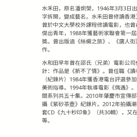
水禾田，原名潘炯榮，1946年3月3
字拆開，變成藝名。水禾田曾修讀香港
曾於中文大學校外課程修讀電影，也曾在
傑出青年，1988年獲藝術家聯會第一
獎。曾出版過《絲綢之旅》、《唐人街
作。
水和田早年曾在邵氏（兄弟）電影公司
計：作品是《新不了情》。曾任職《讀
（紀錄片）1984年獲香港電台評選參
美術指導。1994年執導電影《偶遇》
間系列共五十集。2010年肇慶市宣傳
攝《紫砂茶壺》紀錄片。2012年拍攝
套CD《九十秒印象》（共30輯），
等。