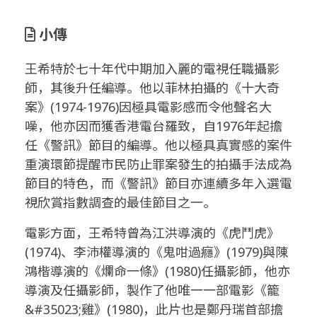
小傳
王希特於七十年代中期加入麗的電視任職攝影
師，其後升任編導。他以菲林拍攝的《十大奇
案》(1974-1976)因極具電影感而令他聲名大
噪，他亦因而獲香港電台羅致，自1976年起擔
任《警訊》節目的編導。他以極具真實感的案件
重演環節提醒市民防止罪案發生的拍攝手法成為
節目的特色，而《警訊》節目亦連續多年入選電
視欣賞指數調查的最佳節目之一。
電影方面，王希特曾為江洪導演的《虎鬥虎》
(1974)、李沛權導演的《鬼咁過癮》(1979)與陳
鴻楷導演的《爛命一條》(1980)任攝影師，他亦
導演及任攝影師，製作了他唯一一部電影《籠
&#35023;雞》(1980)，此片也是鄭丹瑞首部擔