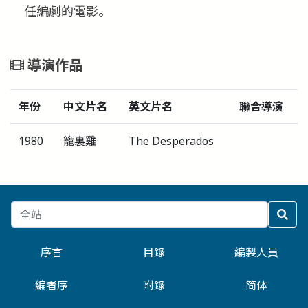
任編劇的電影。
導演作品
年份
中文片名
英文片名
聯合導演
1980
籠裏雞
The Desperados
序言
目錄
編製人員
編者序
附錄
简体