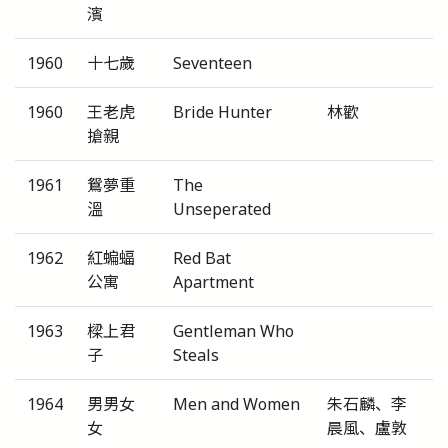
濱
1960
十七歲
Seventeen
1960
王老虎
Bride Hunter
林歡
搶親
1961
鴛夢重
The
溫
Unseperated
1962
紅蝙蝠
Red Bat
公寓
Apartment
1963
樑上君
Gentleman Who
子
Steals
1964
男男女
Men and Women
朱石麟、李
女
晨風、盧敦