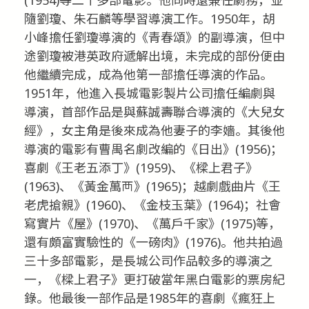
隨劉瓊、朱石麟等學習導演工作。1950年，胡
小峰擔任劉瓊導演的《青春頌》的副導演，但中
途劉瓊被港英政府遞解出境，未完成的部份便由
他繼續完成，成為他第一部擔任導演的作品。
1951年，他進入長城電影製片公司擔任編劇與
導演，首部作品是與蘇誠壽聯合導演的《大兒女
經》，女主角是後來成為他妻子的李嬙。其後他
導演的電影有曹禺名劇改編的《日出》(1956)；
喜劇《王老五添丁》(1959)、《樑上君子》
(1963)、《黃金萬襾》(1965)；越劇戲曲片《王
老虎搶親》(1960)、《金枝玉葉》(1964)；社會
寫實片《屋》(1970)、《萬戶千家》(1975)等，
還有頗富實驗性的《一磅肉》(1976)。他共拍過
三十多部電影，是長城公司作品較多的導演之
一，《樑上君子》更打破當年黑白電影的票房紀
錄。他最後一部作品是1985年的喜劇《瘋狂上