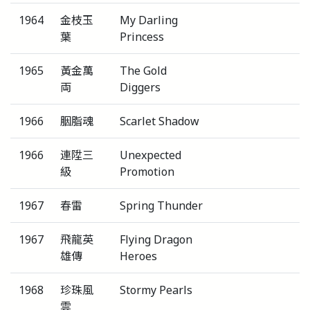
1964
金枝玉
My Darling
葉
Princess
1965
黃金萬
The Gold
両
Diggers
1966
胭脂魂
Scarlet Shadow
1966
連陞三
Unexpected
級
Promotion
1967
春雷
Spring Thunder
1967
飛龍英
Flying Dragon
雄傳
Heroes
1968
珍珠風
Stormy Pearls
雲