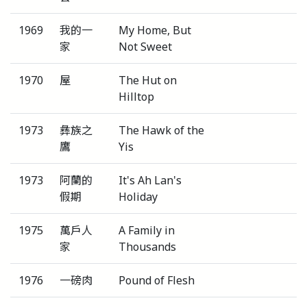
1969
我的一
My Home, But
家
Not Sweet
1970
屋
The Hut on
Hilltop
1973
彝族之
The Hawk of the
鷹
Yis
1973
阿蘭的
It's Ah Lan's
假期
Holiday
1975
萬戶人
A Family in
家
Thousands
1976
一磅肉
Pound of Flesh