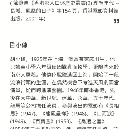
( 節錄自《香港影人口述歷史叢書(2) 理想年代 --
長城、鳳凰的日子》第154 頁，香港電影資料館
出版，2001 年)
小傳
胡小峰，1925年在上海一個富有家庭出生。他
只讀至小學六年級便因戰亂而輟學，更險些死於
南京大屠殺。他僥倖脫險逃回上海，開始了一段
流浪街頭的生涯。在偶然機會下考進天風劇團當
演員，從而跨進演藝圈。1946年南來香港，先
後在大中華、新世紀、建華、永華、五十年代、
龍馬等公司擔任演員，參與演出的電影有《長相
思》(1947)、《龍鳳呈祥》(1948)、《山河淚》
(1949)、《百寶圖》(1953)、《喬遷之喜》
(1954)等二十多部電影。他同時還兼任劇務，並