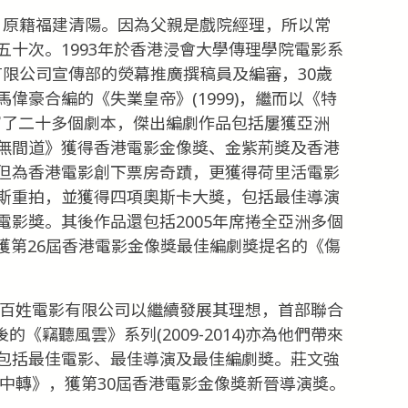
香港，原籍福建清陽。因為父親是戲院經理，所以常
十次。1993年於香港浸會大學傳理學院電影系
播有限公司宣傳部的熒幕推廣撰稿員及編審，30歲
偉豪合編的《失業皇帝》(1999)，繼而以《特
後編寫了二十多個劇本，傑出編劇作品包括屢獲亞洲
無間道》獲得香港電影金像獎、金紫荊獎及香港
但為香港電影創下票房奇蹟，更獲得荷里活電影
斯重拍，並獲得四項奧斯卡大獎，包括最佳導演
影獎。其後作品還包括2005年席捲全亞洲多個
年獲第26屆香港電影金像獎最佳編劇獎提名的《傷
組百姓電影有限公司以繼續發展其理想，首部聯合
的《竊聽風雲》系列(2009-2014)亦為他們帶來
包括最佳電影、最佳導演及最佳編劇獎。莊文強
風中轉》，獲第30屆香港電影金像獎新晉導演獎。