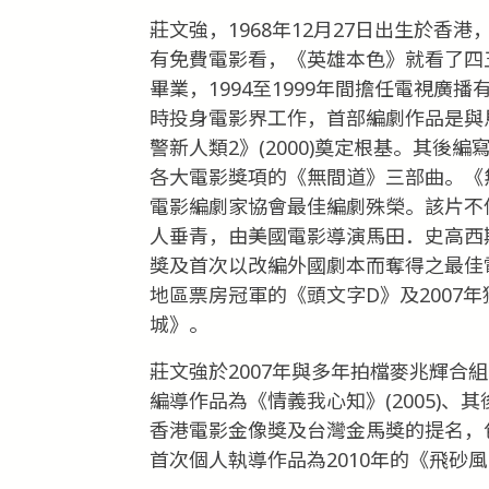
莊文強，1968年12月27日出生於
有免費電影看，《英雄本色》就看了四五
畢業，1994至1999年間擔任電視廣
時投身電影界工作，首部編劇作品是與馬
警新人類2》(2000)奠定根基。其
各大電影獎項的《無間道》三部曲。《
電影編劇家協會最佳編劇殊榮。該片不
人垂青，由美國電影導演馬田．史高西
獎及首次以改編外國劇本而奪得之最佳電
地區票房冠軍的《頭文字D》及2007
城》。
莊文強於2007年與多年拍檔麥兆輝合
編導作品為《情義我心知》(2005)、其後
香港電影金像獎及台灣金馬獎的提名，
首次個人執導作品為2010年的《飛砂