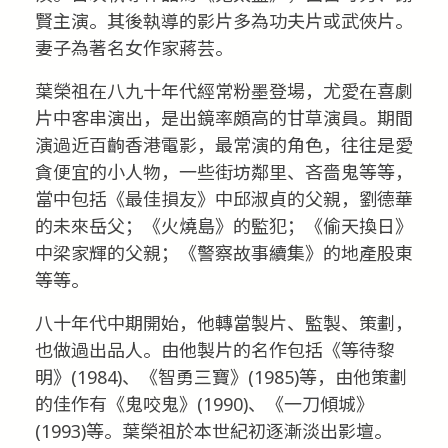
賢主演。其後執導的影片多為功夫片或武俠片。
妻子為著名女作家蔣芸。
葉榮祖在八九十年代經常粉墨登場，尤愛在喜劇
片中客串演出，是出鏡率頗高的甘草演員。期間
演過近百齣香港電影，最常演的角色，往往是愛
貪便宜的小人物，一些街坊鄰里、吝嗇鬼等等，
當中包括《最佳損友》中邱淑貞的父親，劉德華
的未來岳父；《火燒島》的監犯；《偷天換日》
中梁家輝的父親；《警察故事續集》的地產股東
等等。
八十年代中期開始，他轉當製片、監製、策劃，
也做過出品人。由他製片的名作包括《等待黎
明》(1984)、《智勇三寶》(1985)等，由他策劃
的佳作有《鬼咬鬼》(1990)、《一刀傾城》
(1993)等。葉榮祖於本世紀初逐漸淡出影壇。