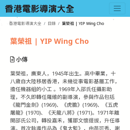
香港電影導演大全
目錄
葉榮祖 | YIP Wing Cho
葉榮祖 | YIP Wing Cho
小傳
葉榮祖，廣東人，1945年出生。高中畢業，十
八歲自大陸移居香港，未幾從事電影基層工作，
擔任機器組的小工 。1969年入邵氏任攝影助
理，不久即轉任羅維的副導演，參與作品包括
《龍門金劍》(1969)、《虎膽》(1969)、《五虎
屠龍》(1970)、《天龍八將》(1971)。1971年離
開邵氏公司，轉投嘉禾，獲鄒文懷提拔，升任導
演。首次執導作品為《鬼太監》，由苗可秀、謝