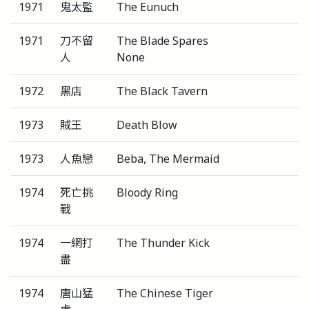
1971
鬼太監
The Eunuch
1971
刀不留
The Blade Spares
人
None
1972
黑店
The Black Tavern
1973
賊王
Death Blow
1973
人魚戀
Beba, The Mermaid
1974
死亡挑
Bloody Ring
戰
1974
一網打
The Thunder Kick
盡
1974
唐山猛
The Chinese Tiger