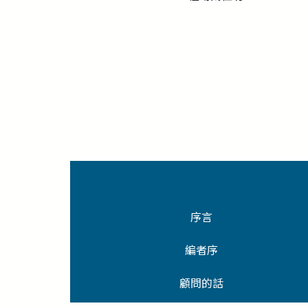
序言
編者序
顧問的話