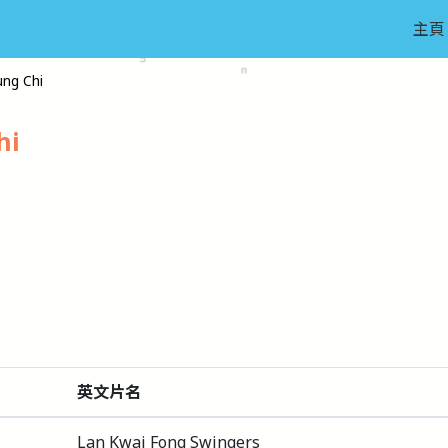
主頁
ng Chi
hi
英文片名
Lan Kwai Fong Swingers