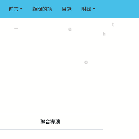
前言
顧問的話
目錄
附錄
聯合導演