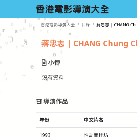
香港電影導演大全
目錄
蔣忠志 | CHANG Chu
蔣忠志 | CHANG Chung C
小傳
沒有資料
導演作品
年份
中文片名
1993
性劫蘭桂坊