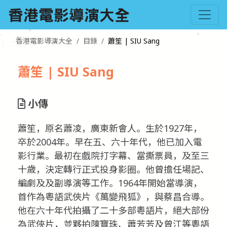
香港電影導演大全
目錄
蕭笙 | SIU Sang
蕭笙 | SIU Sang
小傳
蕭笙，原名蕭凌，廣東新會人。生於1927年，
卒於2004年。早在五、六十年代，他已加入電
影行業。最初在戲院打字幕、當撕票員，及至三
十歲，決定轉行正式投身影圈。他曾擔任場記、
編劇及及副導演等工作。1964年開始當導演，
首作為粵語武俠片《萬變飛狐》，與蔡昌合導。
他在六十年代拍攝了二十多部粵語片，絕大部份
為武俠片，並夥拍陳寶珠、蕭芳芳及曾江等粵語