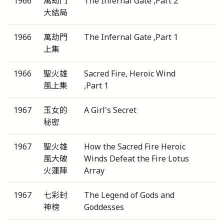
1966
萬劫門
The Infernal Gate ,Part 2
大結局
1966
萬劫門
The Infernal Gate ,Part 1
上集
1966
聖火雄
Sacred Fire, Heroic Wind
風上集
,Part 1
1967
玉女的
A Girl's Secret
秘密
1967
聖火雄
How the Sacred Fire Heroic
風大破
Winds Defeat the Fire Lotus
火蓮陣
Array
1967
七彩封
The Legend of Gods and
神榜
Goddesses