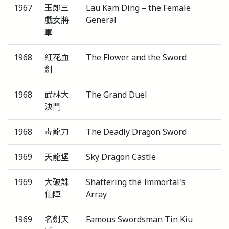
1967
玉郎三
Lau Kam Ding – the Female
戲女將
General
軍
1968
紅花血
The Flower and the Sword
劍
1968
武林大
The Grand Duel
決鬥
1968
毒龍刀
The Deadly Dragon Sword
1969
天龍堡
Sky Dragon Castle
1969
大破誅
Shattering the Immortal's
仙陣
Array
1969
名劍天
Famous Swordsman Tin Kiu