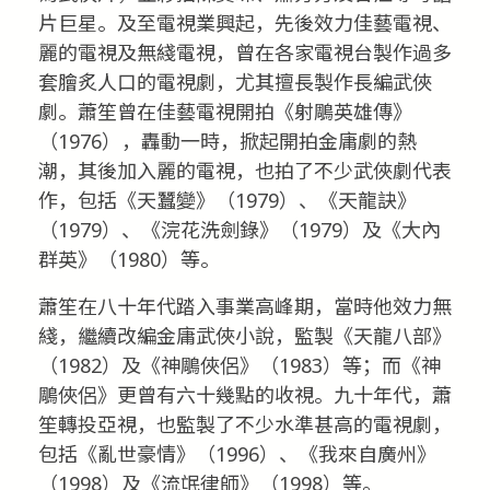
片巨星。及至電視業興起，先後效力佳藝電視、
麗的電視及無綫電視，曾在各家電視台製作過多
套膾炙人口的電視劇，尤其擅長製作長編武俠
劇。蕭笙曾在佳藝電視開拍《射鵰英雄傳》
（1976），轟動一時，掀起開拍金庸劇的熱
潮，其後加入麗的電視，也拍了不少武俠劇代表
作，包括《天蠶變》（1979）、《天龍訣》
（1979）、《浣花洗劍錄》（1979）及《大內
群英》（1980）等。
蕭笙在八十年代踏入事業高峰期，當時他效力無
綫，繼續改編金庸武俠小說，監製《天龍八部》
（1982）及《神鵰俠侶》（1983）等；而《神
鵰俠侶》更曾有六十幾點的收視。九十年代，蕭
笙轉投亞視，也監製了不少水準甚高的電視劇，
包括《亂世豪情》（1996）、《我來自廣州》
（1998）及《流氓律師》（1998）等。