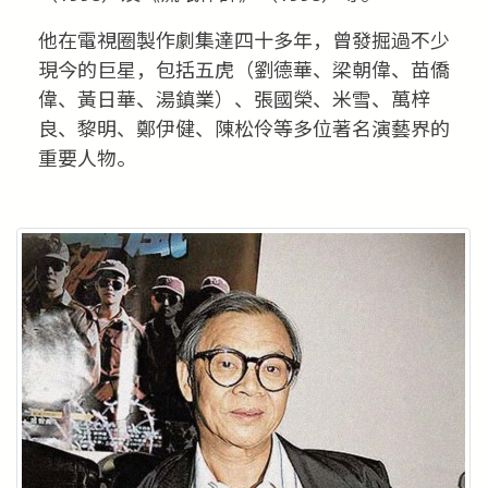
他在電視圈製作劇集達四十多年，曾發掘過不少
現今的巨星，包括五虎（劉德華、梁朝偉、苗僑
偉、黃日華、湯鎮業）、張國榮、米雪、萬梓
良、黎明、鄭伊健、陳松伶等多位著名演藝界的
重要人物。