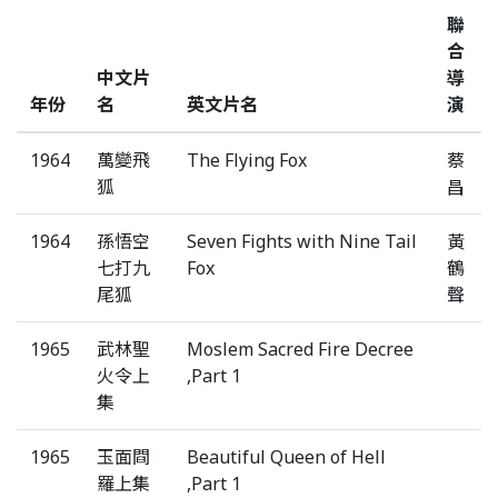
聯
合
中文片
導
年份
名
英文片名
演
1964
萬變飛
The Flying Fox
蔡
狐
昌
1964
孫悟空
Seven Fights with Nine Tail
黃
七打九
Fox
鶴
尾狐
聲
1965
武林聖
Moslem Sacred Fire Decree
火令上
,Part 1
集
1965
玉面閰
Beautiful Queen of Hell
羅上集
,Part 1