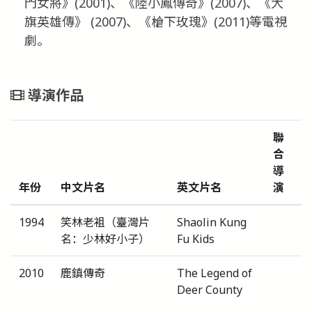
門女將》(2001)、《陸小鳳傳奇》(2007)、《大
旗英雄傳》 (2007)、《槍下玫瑰》(2011)等電視
劇。
導演作品
聯
合
導
年份
中文片名
英文片名
演
1994
笑林老袓（臺灣片
Shaolin Kung
名：少林好小子）
Fu Kids
2010
鹿鎮傳奇
The Legend of
Deer County