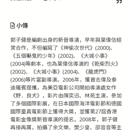
小傳
郭子健是編劇出身的新晉導演，早年與葉偉信經
常合作，不但編寫了《神偷次世代》(2000)、
《五個嚇鬼的少年》(2002)、《大城小事》
(2004)等劇本，也為葉偉信導演的《乾柴烈火》
(2002)、《大城小事》(2004)、《龍虎門》
(2006)等片當副導演。2006年，獲曾志偉及泰
迪羅賓提攜，為美亞電影公司開拍導演處女作
《野．良犬》，影片由陳奕迅、林苑主演，參加
了多個國際影展，在日本國際海洋電影節和德國
國際童真電影節上獲得大獎，並獲第27屆香港
電影金像獎新晉導演的提名。2008年，郭子健
再接再厲，拍攝了余文樂、樊少皇、邵音音等主