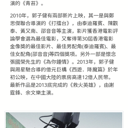
演的《青苔》。
2010年，郭子健有兩部新片上映，其一是與鄭
思傑聯合導演的《打擂台》，由泰迪羅賓、陳觀
泰、黃又南、邵音音等主演，影片獲香港電影評
論學會選為最佳電影，又奪得第30屆香港電影
金像獎的最佳影片、最佳男配角(泰迪羅賓)、最
佳女配角(邵音音)等四個獎項。另外一部是懷念
張國榮先生的《為你鍾情》。2013年，郭子健
與周星馳合導的億元巨構《西遊．降魔篇》於年
初公映，在中國大陸的票房高達12億人民幣。
最新作品是2013底完成的《救火英雄》，由謝
霆鋒、余文樂主演。