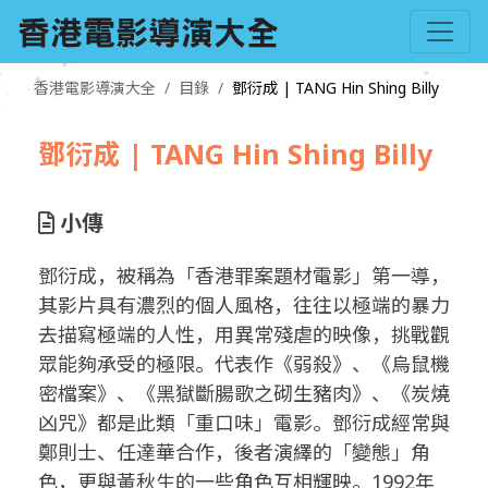
香港電影導演大全
目錄
鄧衍成 | TANG Hin Shing Billy
鄧衍成 | TANG Hin Shing Billy
小傳
鄧衍成，被稱為「香港罪案題材電影」第一導，
其影片具有濃烈的個人風格，往往以極端的暴力
去描寫極端的人性，用異常殘虐的映像，挑戰觀
眾能夠承受的極限。代表作《弱殺》、《烏鼠機
密檔案》、《黑獄斷腸歌之砌生豬肉》、《炭燒
凶咒》都是此類「重口味」電影。鄧衍成經常與
鄭則士、任達華合作，後者演繹的「變態」角
色，更與黃秋生的一些角色互相輝映。1992年