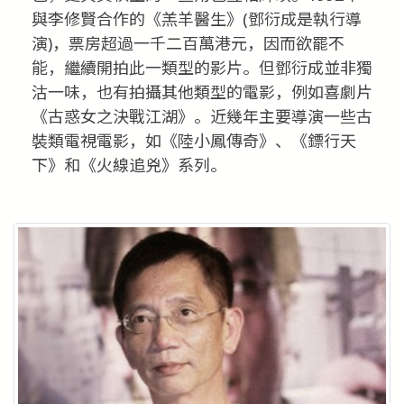
與李修賢合作的《羔羊醫生》(鄧衍成是執行導
演)，票房超過一千二百萬港元，因而欲罷不
能，繼續開拍此一類型的影片。但鄧衍成並非獨
沽一味，也有拍攝其他類型的電影，例如喜劇片
《古惑女之決戰江湖》。近幾年主要導演一些古
裝類電視電影，如《陸小鳳傳奇》、《鏢行天
下》和《火線追兇》系列。