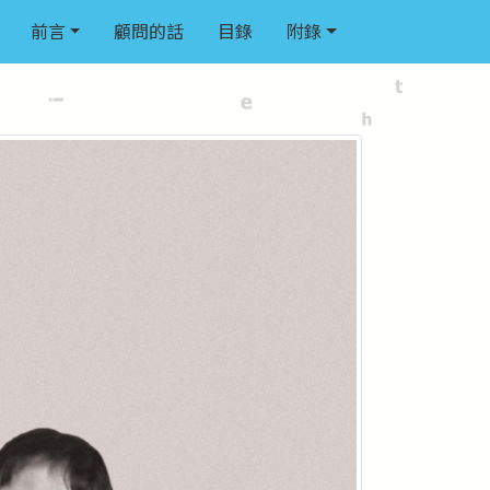
前言
顧問的話
目錄
附錄