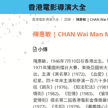
香港電影導演大全
目錄
陳惠敏 | CHAN Wai M
陳惠敏 | CHAN Wai Man M
小傳
陳惠敏，1946年7月10日在香港出生
1971年獲國術擂台大賽、東南亞國術
出，主演《黑名單》(1972)、《血愛》(
紅星。四十年來主演和參演一百六十多
括《跳灰》(1976)、《知法犯法》(198
情街》(1982)、《狂情》(1983)、《
愛情街》提名第二屆香港電影金像獎最
(1977)、《手扣》(1979)、《義膽雄