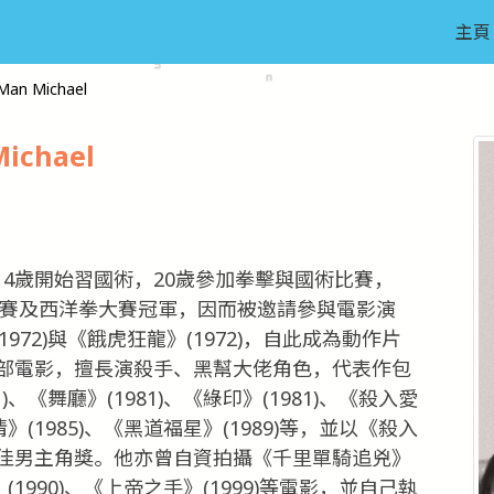
主頁
an Michael
ichael
。14歲開始習國術，20歲參加拳擊與國術比賽，
大賽及西洋拳大賽冠軍，因而被邀請參與電影演
1972)與《餓虎狂龍》(1972)，自此成為動作片
部電影，擅長演殺手、黑幫大佬角色，代表作包
1)、《舞廳》(1981)、《綠印》(1981)、《殺入愛
偷情》(1985)、《黑道福星》(1989)等，並以《殺入
佳男主角獎。他亦曾自資拍攝《千里單騎追兇》
心》(1990)、《上帝之手》(1999)等電影，並自己執