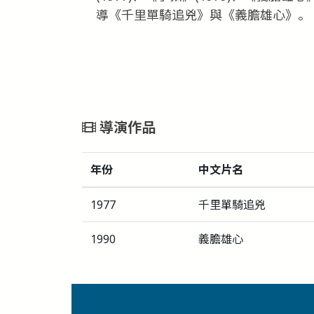
導《千里單騎追兇》與《義膽雄心》。
導演作品
年份
中文片名
1977
千里單騎追兇
1990
義膽雄心