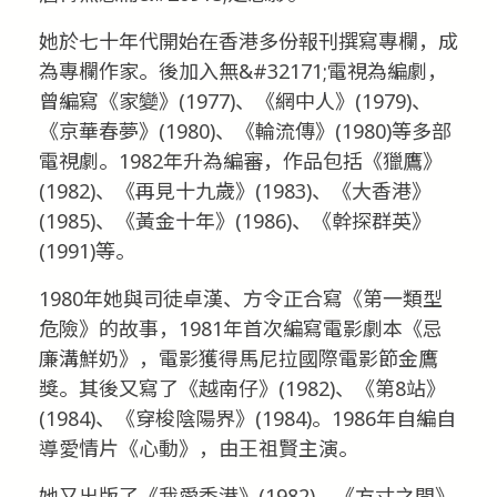
她於七十年代開始在香港多份報刊撰寫專欄，成
為專欄作家。後加入無&#32171;電視為編劇，
曾編寫《家變》(1977)、《網中人》(1979)、
《京華春夢》(1980)、《輪流傳》(1980)等多部
電視劇。1982年升為編審，作品包括《獵鷹》
(1982)、《再見十九歲》(1983)、《大香港》
(1985)、《黃金十年》(1986)、《幹探群英》
(1991)等。
1980年她與司徒卓漢、方令正合寫《第一類型
危險》的故事，1981年首次編寫電影劇本《忌
廉溝鮮奶》，電影獲得馬尼拉國際電影節金鷹
獎。其後又寫了《越南仔》(1982)、《第8站》
(1984)、《穿梭陰陽界》(1984)。1986年自編自
導愛情片《心動》，由王祖賢主演。
她又出版了《我愛香港》(1982)、《方寸之間》