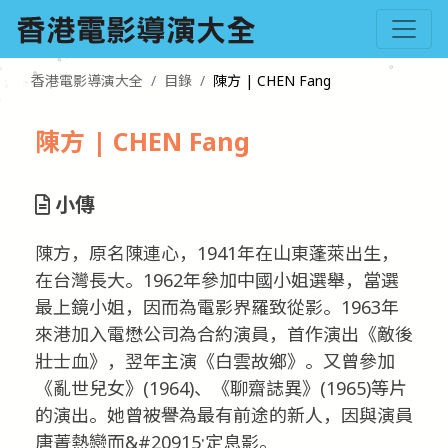
香港電影導演大全
目錄
陳方 | CHEN Fang
陳方 | CHEN Fang
小傳
陳方，原名陳連心，1941年在山東蓬萊出生，
在台灣長大。1962年參加中國小姐選舉，當選
最上鏡小姐，因而為電影界羅致從影。1963年
來港加入電懋公司為合約演員，首作演出《敵後
壯士血》，翌年主演《白雲故鄉》。又曾參加
《亂世兒女》(1964)、《聊齋誌異》(1965)等片
的演出。她曾被譽為最有前途的新人，因與演員
唐菁熱戀而&#20915;定息影。