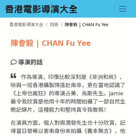
香港電影導演大全
目錄
陳會毅 | CHAN Fu Yee
陳會毅 | CHAN Fu Yee
導演的話
作為導演，印像比較深刻是《非洲和尚》，
除與一班香港攝製隊遠赴南非，更在當地認識了
《上帝也瘋狂》的導演占美．烏斯先生。Jamie
最令我欣賞是他用十年的時間拍攝了一部自然生
態記錄片，這種毅力和堅持真令我敬佩！
在演員方面，個人對周潤發先生也十分欣賞，記
得當日發哥以客串身份來拍攝《義本無言》，他