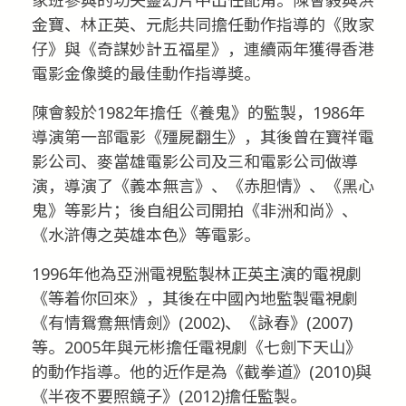
金寶、林正英、元彪共同擔任動作指導的《敗家
仔》與《奇謀妙計五福星》，連續兩年獲得香港
電影金像獎的最佳動作指導獎。
陳會毅於1982年擔任《養鬼》的監製，1986年
導演第一部電影《殭屍翻生》，其後曾在寶祥電
影公司、麥當雄電影公司及三和電影公司做導
演，導演了《義本無言》、《赤胆情》、《黑心
鬼》等影片；後自組公司開拍《非洲和尚》、
《水滸傳之英雄本色》等電影。
1996年他為亞洲電視監製林正英主演的電視劇
《等着你回來》，其後在中國內地監製電視劇
《有情鴛鴦無情劍》(2002)、《詠春》(2007)
等。2005年與元彬擔任電視劇《七劍下天山》
的動作指導。他的近作是為《截拳道》(2010)與
《半夜不要照鏡子》(2012)擔任監製。