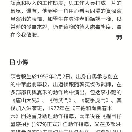
認真和投入的工作態度，與工作人員打成一片的
氣氛，還有，他靜坐一角用心看著同場的資深演
員演出的表情，如學生在專注老師講課一樣，以
當時的發哥來說，仍是這樣的待人處事態度，實
在令我敬服。
小傳
陳會毅生於1953年2月2日，出身自馬承志創立
的中華戲劇學校，出道後跟隨韓英傑做武師，在
多部邵氏與嘉禾的動作片中演出，包括李小龍的
《唐山大兄》、《精武門》、《龍爭虎鬥》。其
後加入洪家班，1977年在《三德和尚與舂米
六》開始晉身助理動作指導，兩年後在《醒目仔
蠱惑招》(1979)正式升任動作指導，又在多部洪
家班參與的功夫靈幻片中出任配角。陳會毅與洪