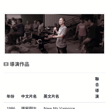
導演作品
聯
合
導
年份
中文片名
英文片名
演
1986
殭屍翻生
New Mr. Vampire