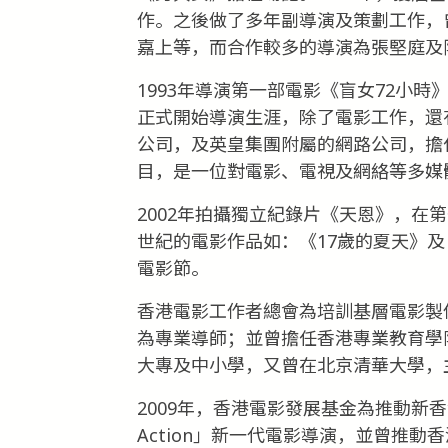
作。之後做了多年副導演及策劃工作，
嘉上等，而合作較多的導演為張堅庭及
1993年導演第一部電影《盲女72小
正式開始導演生涯，除了電影工作，還
公司，及英皇集團附屬的網路公司，擔
目，是一位對電影、電視及網絡等多媒
2002年拍攝獨立紀錄片《天恩》，在
世紀的電影作品如：《17歲的夏天》
電影節。
香港電影工作者總會為培訓基層電影製
為專業導師；並曾擔任香港專業教育學
大專及中小學，又曾在北京清華大學，
2009年，香港電影發展基金為推動新
Action」新一代電影導演，並曾推動