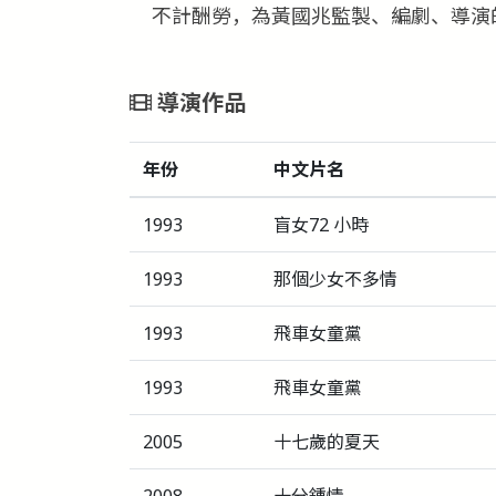
不計酬勞，為黃國兆監製、編劇、導演
導演作品
年份
中文片名
1993
盲女72 小時
1993
那個少女不多情
1993
飛車女童黨
1993
飛車女童黨
2005
十七歲的夏天
2008
十分鍾情