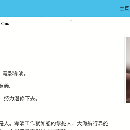
主頁
Chiu
u
- 電影導演。
意義。
，努力潛修下去。
是人。導演工作就如船的掌舵人，大海航行靠舵