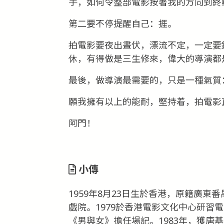
手，如何令整部電影按著我的方向到終
第二要不停提醒自己：捱。
拍電影要夜出晝伏，漂流不定，一定要
休，有得做是三生修來，偉大的導演都
最後，做導演最需要的，只是一種氣質
願我擁有以上的能耐，堅持着，拍電影
阿門！
小傳
1959年8月23日生於香港，原籍廣
戲院。1979於香港電影文化中心研習
《男與女》擔任場記。1983年，獲唐