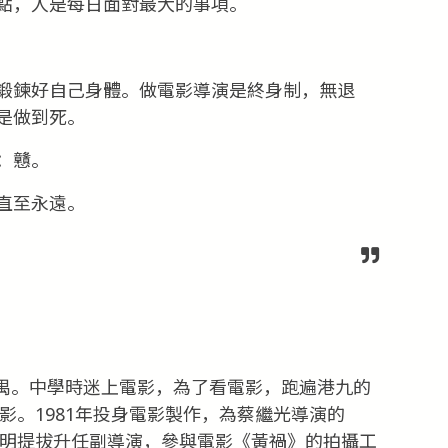
點，人是每日面對最大的事項。
鍛鍊好自己身體。做電影導演是終身制，無退
是做到死。
：戇。
直至永遠。
東番禺。中學時迷上電影，為了看電影，跑遍港九的
電影。1981年投身電影製作，為蔡繼光導演的
基明提拔升任副導演，參與電影《黃禍》的拍攝工