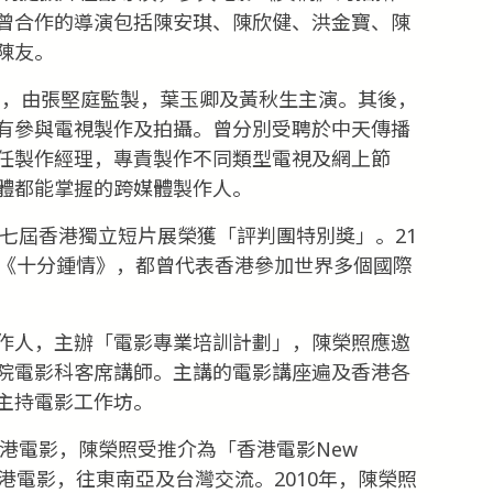
曾合作的導演包括陳安琪、陳欣健、洪金寶、陳
陳友。
時》，由張堅庭監製，葉玉卿及黃秋生主演。其後，
有參與電視製作及拍攝。曾分別受聘於中天傳播
任製作經理，專責製作不同類型電視及網上節
體都能掌握的跨媒體製作人。
第七屆香港獨立短片展榮獲「評判團特別獎」。21
及《十分鍾情》，都曾代表香港參加世界多個國際
作人，主辦「電影專業培訓計劃」，陳榮照應邀
院電影科客席講師。主講的電影講座遍及香港各
主持電影工作坊。
香港電影，陳榮照受推介為「香港電影New
香港電影，往東南亞及台灣交流。2010年，陳榮照