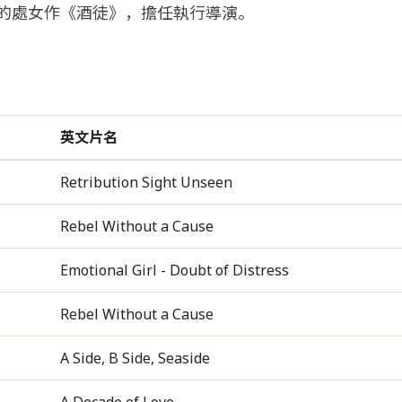
的處女作《酒徒》，擔任執行導演。
英文片名
Retribution Sight Unseen
Rebel Without a Cause
Emotional Girl - Doubt of Distress
Rebel Without a Cause
A Side, B Side, Seaside
A Decade of Love