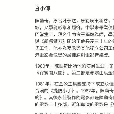
小傳
陳勳奇，原名陳永煜，原籍廣東新會，1
影，又學龍形拳和螳螂。中學未畢業便
門當童工，拜名作曲家王福齡為師，學習
與《新獨臂刀》開始了他長達三十年的
氏工作，他亦為嘉禾與其他獨立公司工作
港電影金像獎的最佳原創電影音樂獎。
1980年，陳勳奇開始他的演員生涯。
《孖寶闖八關》。第二部是參演由洪金
1981年，在金公主集團支持下成立永
合演的《提防小手》。1982年，陳勳
約》。其後永佳製作的電影都是陳勳奇
的電影二十多部，近年導演的電影是《楊門