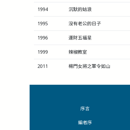
1994
沉默的姑浪
1995
沒有老公的日子
1996
運財五福星
1999
辣椒教室
2011
楊門女將之軍令如山
序言
編者序