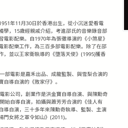
951年11月30日於香港出生，從小沉迷愛看電
輟學，15歲經親戚介紹，考進邵氏的音樂錄音部
電影配樂。自1970年為張徹導演的《小煞星》
電影配樂工作，為三百多部電影配樂。除了在邵
，並以王家衛執導的《墮落天使》(1995)獲香
第一部電影是嘉禾出品、成龍監製、與雪梨合演的
寶自導自演的《敗家仔》。
佳電影公司，創業作是洪金寶自導自演、與陳勳奇
奇開始自導自演，拍攝與蕭芳芳合演的《佳人有
自導自演，三十多年來陳勳奇執導、監製、主演
女將之軍令如山》(2011)。