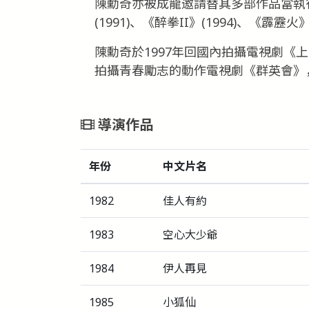
陳勳奇亦被成龍邀請替其多部作品當執
(1991)、《醉拳II》(1994)、《霹靂火
陳勳奇於1997年回國內拍攝電視劇《
拍攝青春勵志的動作電視劇《群英會》
導演作品
年份
中文片名
1982
佳人有約
1983
空心大少爺
1984
伊人再見
1985
小狐仙