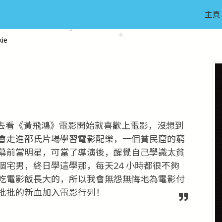
主頁
ie
去看《黃飛鴻》電影開始就喜歡上電影，沒想到
會走進邵氏片場學習電影配樂，一個貧民窟的窮
幕前當明星，可當了導演後，醒覺自己學識太貧
宅男，終日學這學那，每天24 小時都很不夠
吃電影飯長大的，所以我會無怨無悔地為電影付
批批的新血加入電影行列！