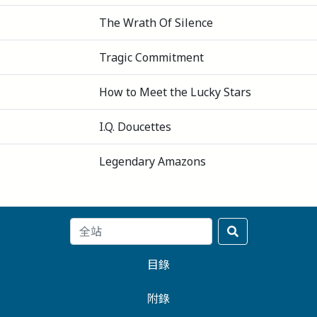
The Wrath Of Silence
Tragic Commitment
How to Meet the Lucky Stars
I.Q. Doucettes
Legendary Amazons
目錄
附錄