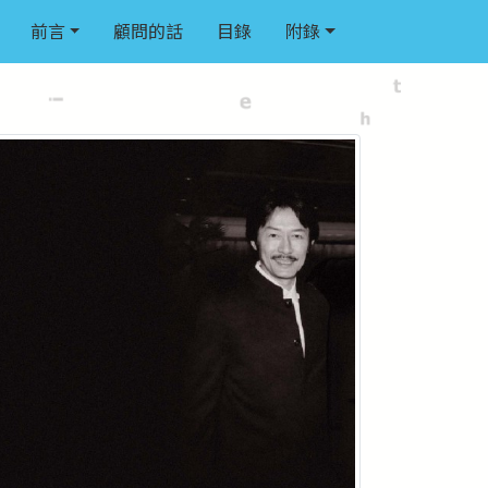
前言
顧問的話
目錄
附錄