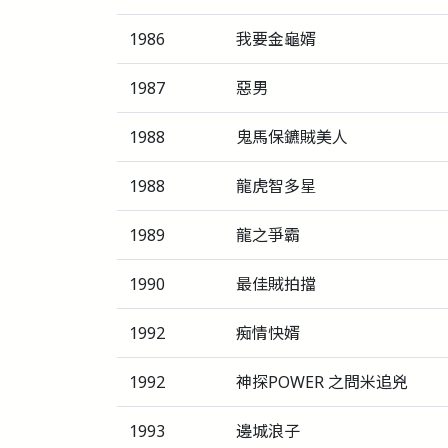
1986
我要金龜婿
1987
惡男
1988
鬼馬保鑣賊美人
1988
龍虎智多星
1989
龍之爭霸
1990
最佳賊拍擋
1992
痴情快婿
1992
神探POWER 之問米追兇
1993
邊城浪子