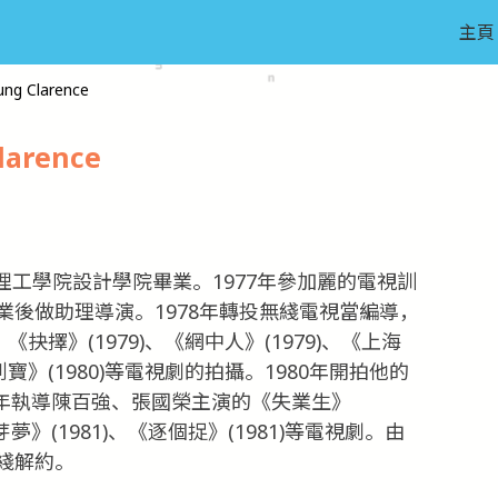
主頁
ng Clarence
larence
，理工學院設計學院畢業。1977年參加麗的電視訓
後做助理導演。1978年轉投無綫電視當編導，
、《抉擇》(1979)、《網中人》(1979)、《上海
執到寶》(1980)等電視劇的拍攝。1980年開拍他的
，翌年執導陳百強、張國榮主演的《失業生》
夢》(1981)、《逐個捉》(1981)等電視劇。由
綫解約。