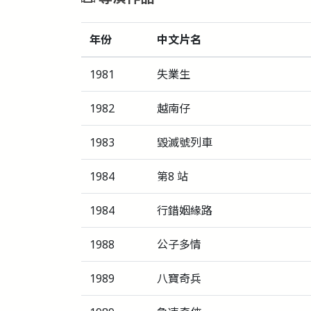
年份
中文片名
1981
失業生
1982
越南仔
1983
毀滅號列車
1984
第8 站
1984
行錯姻緣路
1988
公子多情
1989
八寶奇兵