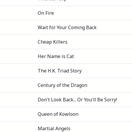
On Fire
Wait for Your Coming Back
Cheap Killers
Her Name is Cat
The H.K. Triad Story
Century of the Dragon
Don't Look Back... Or You'll Be Sorry!
Queen of Kowloon
Martial Angels