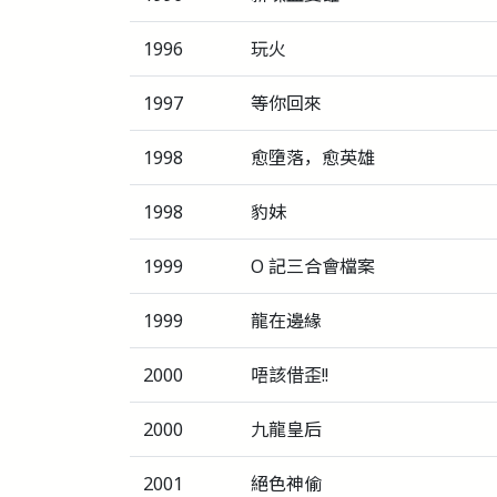
1996
玩火
1997
等你回來
1998
愈墮落，愈英雄
1998
豹妹
1999
O 記三合會檔案
1999
龍在邊緣
2000
唔該借歪!!
2000
九龍皇后
2001
絕色神偷