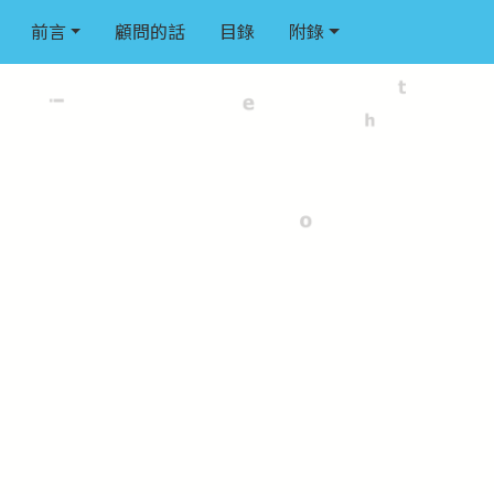
前言
顧問的話
目錄
附錄