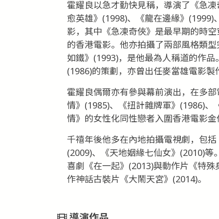
霍耀良以急才勤快見稱，導演了《急凍奇俠》
愈英雄》(1998)、《龍在邊緣》(1999
影，其中《急凍奇俠》是最早期的時空
的香港電影。他亦拍攝了兩部風格類型完
如鐵》(1993)，是他最為人稱道的作品
(1986)的策劃，亦曾出任麥當雄電影
霍耀良偶爾亦有參與幕前演出，在多部
情》(1985)、《扭計雜牌軍》(1986
情》的女性化同性戀者入圍香港電影金
千禧年後他多在內地拍攝電視劇，包括《
(2009)、《天地姻緣七仙女》(201
喜劇《在一起》(2013)與動作片《特殊
作神話古裝片《大鬧天宮》(2014)。
導演作品