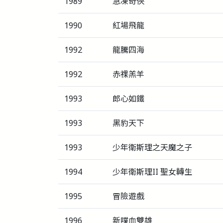
1989
急凍奇俠
1990
紅場飛龍
1992
龍騰四海
1992
赤祼羔羊
1993
郎心如鐵
1993
黑豹天下
1993
少年衛斯理之天魔之子
1994
少年衛斯理II 聖女轉生
1995
冒險遊戲
1996
新喋血雙雄