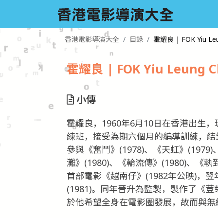
香港電影導演大全
目錄
霍耀良 | FOK Yiu Leu
霍耀良 | FOK Yiu Leung C
小傳
霍耀良，1960年6月10日在香港出生
練班，接受為期六個月的編導訓練，結業
參與《奮鬥》(1978)、《天虹》(1979)
灘》(1980)、《輪流傳》(1980)、《
首部電影《越南仔》(1982年公映)
(1981)。同年晉升為監製，製作了《荳芽
於他希望全身在電影圈發展，故而與無