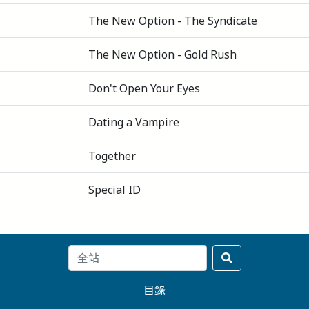
The New Option - The Syndicate
The New Option - Gold Rush
Don't Open Your Eyes
Dating a Vampire
Together
Special ID
目錄