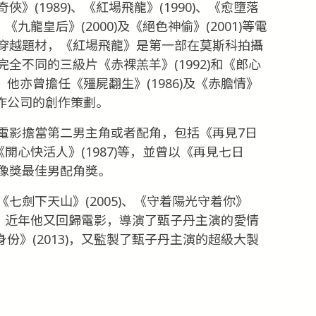
(1989)、《紅場飛龍》(1990)、《愈墮落
)、《九龍皇后》(2000)及《絕色神偷》(2001)等電
穿越題材，《紅場飛龍》是第一部在莫斯科拍攝
全不同的三級片《赤裸羔羊》(1992)和《郎心
。他亦曾擔任《殭屍翻生》(1986)及《赤膽情》
製作公司的創作策劃。
電影擔當第二男主角或者配角，包括《再見7日
)、《開心快活人》(1987)等，並曾以《再見七日
像獎最佳男配角獎。
七劍下天山》(2005)、《守着陽光守着你》
0)等。近年他又回歸電影，導演了甄子丹主演的愛情
身份》(2013)，又監製了甄子丹主演的超級大製