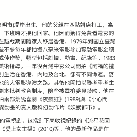
胡志明市)堤岸出生。他的父親在西點餅店打工，為
，下班時才接他回家。他因而獲得免費看電影的
越戰期間隨家人移居香港，1979年到國立臺灣
差不多每年都拍攝八毫米電影參加實驗電影金穗
佳作獎，類型包括劇情、動畫、紀錄等。1983
美術指導。一年後台灣中影公司開拍《阿福的禮
別生活在香港、內地及台北，卻有不同命運。麥
他的大電影導演之路。其後他開拍以聯考重考生
劇本批判教育制度，險些被電檢委員禁映。他在
兩部荒誕喜劇《夜瘋狂》(1989)與《小心間
日本妖異動畫的真人版科幻動作片《妖獸都市》。
拍的電視劇，包括創下高收視紀錄的《流星花園
7)、《愛上女主播》(2010)等。他的最新作品是在