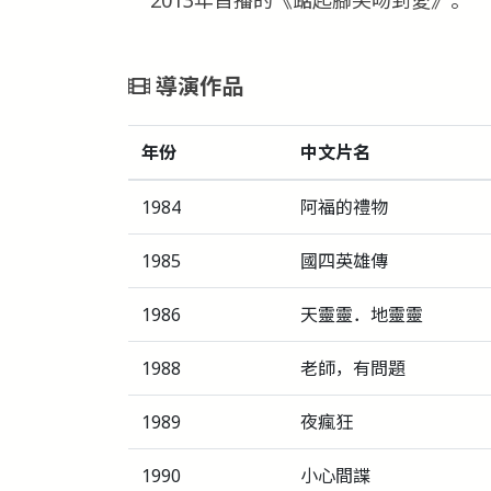
導演作品
年份
中文片名
1984
阿福的禮物
1985
國四英雄傳
1986
天靈靈．地靈靈
1988
老師，有問題
1989
夜瘋狂
1990
小心間諜