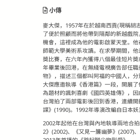
小傳
麥大傑，1957年在於越南西貢(現稱
了便於照顧而將他帶到隔鄰的新越戲院
機會，這裡成為他的電影啟蒙天堂。他在
師範大學美術系攻讀。在求學期間，他
獎比賽，在六年內獲得八個最佳短片獎或
年畢業後回港，在無綫電視廣告部任職
物》，描述三個都叫阿福的中國人，分
大傑應邀執導《香港篇》一段，開展了
為題材的諷刺喜劇《國四英雄傳》，因
台灣拍了兩部電影後回到香港，連續開拍
諜》(1990)。1992年導演改編自
2002年起他在台灣與內地執導兩地合
2》(2002)、《又見一簾幽夢》(200
2013年首播的《踮起腳尖吻到愛》。