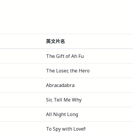
英文片名
The Gift of Ah Fu
The Loser, the Hero
Abracadabra
Sir, Tell Me Why
All Night Long
To Spy with Love!!