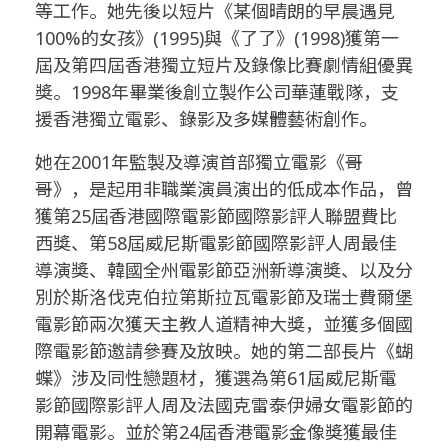
等工作。她先後以短片《某個晴朗的早晨遇見
100%的女孩》(1995)與《了了》(1998)獲第一
屆及第四屆香港獨立短片及錄像比賽劇情組優異
獎。1998年畢業後創立製作公司華蓮戰隊，支
援香港獨立電影、錄影及多媒體藝術創作。
她在2001年監製及導演首部獨立電影《哥
哥》，是起用非職業演員演出的低成本作品，曾
獲第25屆香港國際電影節國際影評人聯盟費比
西獎、第58屆威尼斯電影節國際影評人周最佳
導演獎、韓國全州電影節亞洲新導演獎、以及分
別於斯洛伐克伯拉第斯拉瓦電影節及瑞士費爾堡
電影節兩次獲天主教人道精神大獎，並獲多個國
際電影節邀請參賽及放映。她的第二部長片《蝴
蝶》涉及同性戀題材，獲選為第61屆威尼斯電
影節國際影評人周及法國克雷泰伊婦女電影節的
開幕電影。並於第24屆香港電影金像獎獲最佳