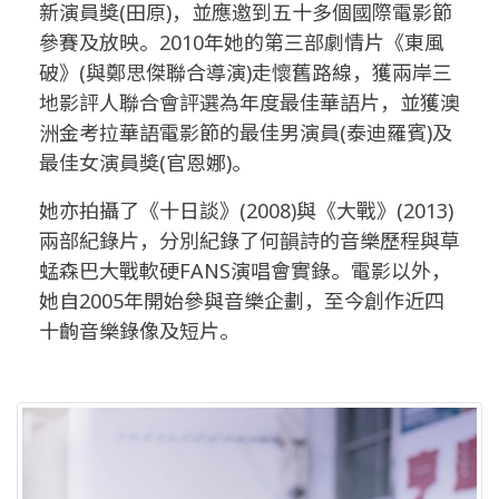
新演員獎(田原)，並應邀到五十多個國際電影節
參賽及放映。2010年她的第三部劇情片《東風
破》(與鄭思傑聯合導演)走懷舊路線，獲兩岸三
地影評人聯合會評選為年度最佳華語片，並獲澳
洲金考拉華語電影節的最佳男演員(泰迪羅賓)及
最佳女演員獎(官恩娜)。
她亦拍攝了《十日談》(2008)與《大戰》(2013)
兩部紀錄片，分別紀錄了何韻詩的音樂歷程與草
蜢森巴大戰軟硬FANS演唱會實錄。電影以外，
她自2005年開始參與音樂企劃，至今創作近四
十齣音樂錄像及短片。