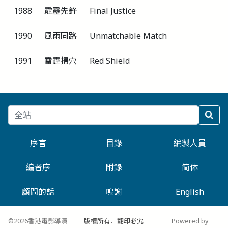
1988
霹靂先鋒
Final Justice
1990
風雨同路
Unmatchable Match
1991
雷霆掃穴
Red Shield
序言
目錄
編製人員
編者序
附錄
简体
顧問的話
鳴謝
English
©2026香港電影導演
版權所有．翻印必究
Powered by