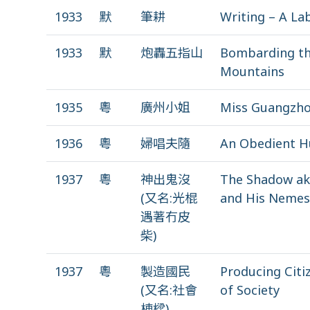
1933
默
筆耕
Writing – A La
1933
默
炮轟五指山
Bombarding th
Mountains
1935
粵
廣州小姐
Miss Guangzh
1936
粵
婦唱夫隨
An Obedient 
1937
粵
神出鬼沒
The Shadow ak
(又名:光棍
and His Nemes
遇著冇皮
柴)
1937
粵
製造國民
Producing Citiz
(又名:社會
of Society
棟樑)