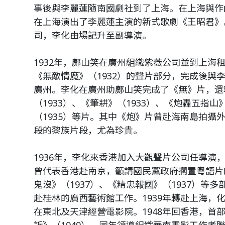
事後與李麗蓮隨南國劇社到了上海。在上海與作曲
在上海演出了李麗蓮主演的新式歌劇《王昭君》
司，李化由場記升至副導演。
1932年，鄺山笑在廣州組織紫薇公司並到上海
《無敵情魔》（1932）的聲片部分，完成後與
廣州。李化在廣州助鄺山笑完成了《無》片，還
（1933）、《筆耕》（1933）、《炮轟五指山
（1935）等片。其中《炮》片曾赴海南島拍攝
段的黎族片段，尤為珍貴。
1936年，李化來香港加入大觀聲片公司任導演
曾代表香港赴南京，籲請國民黨政府擱置粵語片
鬼沒》（1937）、《精忠報國》（1937）等多
赴桂林的廣西藝術館工作。1939年轉赴上海，
在東北及天津經營電影院。1948年回香港，首