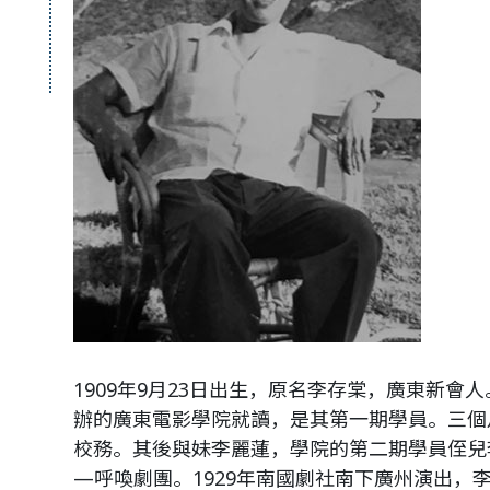
1909年9月23日出生，原名李存棠，廣東新會人
辦的廣東電影學院就讀，是其第一期學員。三個
校務。其後與妹李麗蓮，學院的第二期學員侄兒
—呼喚劇團。1929年南國劇社南下廣州演出，