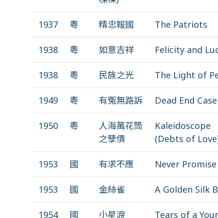
1937
粵
精忠報國
The Patriots
1938
粵
如意吉祥
Felicity and Lu
1938
粵
民族之光
The Light of P
1949
粵
有冤無路訴
Dead End Case
1950
粵
人海萬花筒
Kaleidoscope
之孽債
(Debts of Love
1953
國
有求不應
Never Promise
1953
國
金絲雀
A Golden Silk B
1954
國
小星淚
Tears of a Yo