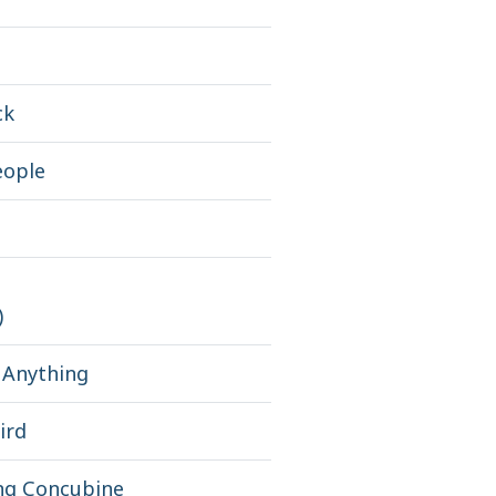
ck
eople
)
 Anything
ird
ung Concubine