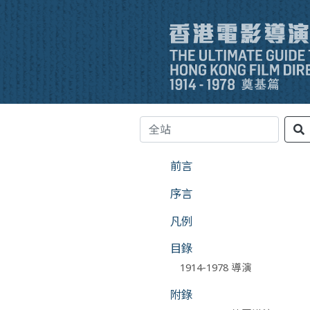
前言
序言
凡例
目錄
1914-1978 導演
附錄