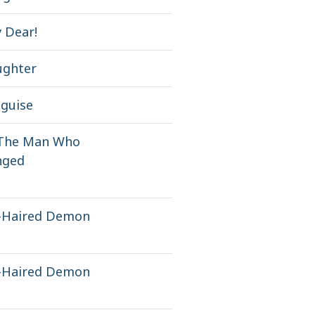
 Dear!
ughter
sguise
 The Man Who
nged
e-Haired Demon
e-Haired Demon