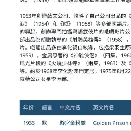
訴》（1949）。同年領導組織華南電影工作者
1953年創辦藝文公司，執導了自己公司出品的《
淚》（1954）和《賊》（1958）等多部國語片
的興起，創辦專門拍攝粵語武俠片的峨嵋影片公
部出品為胡鵬執導的《射鵰英雄傳》（1958）
片。峨嵋出品多由李化親自執導，包括梁羽生原
1959），金庸原著的《神雕俠侶》（四集，196
風光片段的《火燒少林寺》（兩集，1963）及《
等。約於1968年李化赴澳門定居。1975年8月
紫薇公司女星李幽慈。
年份
語言
中文片名
英文片名
1933
默
璇宮金粉獄
Golden Prison 