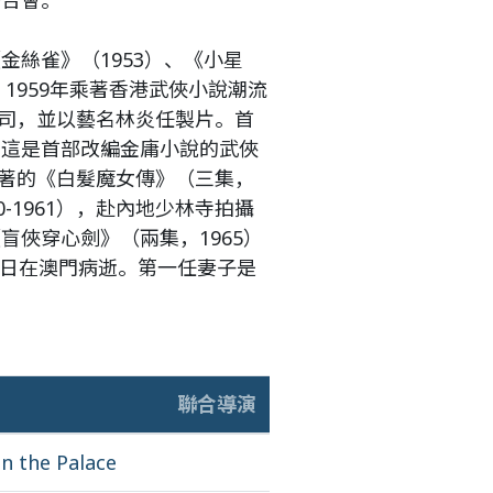
聯合會。
金絲雀》（1953）、《小星
。1959年乘著香港武俠小說潮流
司，並以藝名林炎任製片。首
，這是首部改編金庸小說的武俠
著的《白髮魔女傳》（三集，
0-1961），赴內地少林寺拍攝
盲俠穿心劍》（兩集，1965）
22日在澳門病逝。第一任妻子是
聯合導演
in the Palace