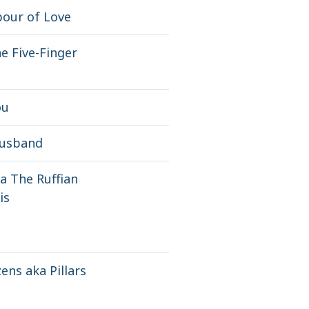
bour of Love
e Five-Finger
ou
Husband
a The Ruffian
is
ens aka Pillars