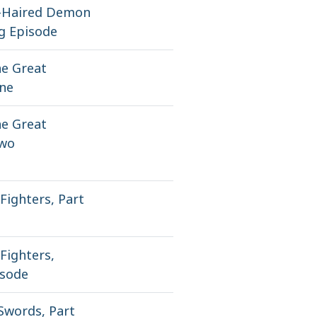
e-Haired Demon
ng Episode
he Great
One
he Great
Two
Fighters, Part
Fighters,
isode
Swords, Part