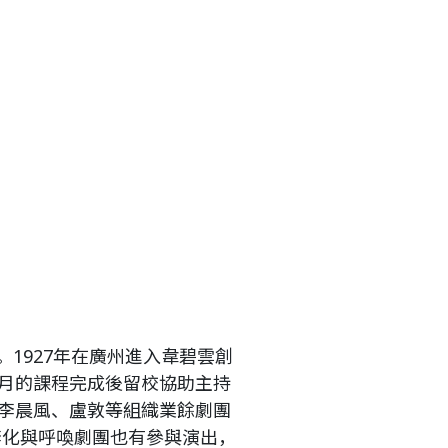
。1927年在廣州進入韋碧雲創
月的課程完成後留校協助主持
李晨風、盧敦等組織業餘劇團
李化與呼喚劇團也有參與演出，