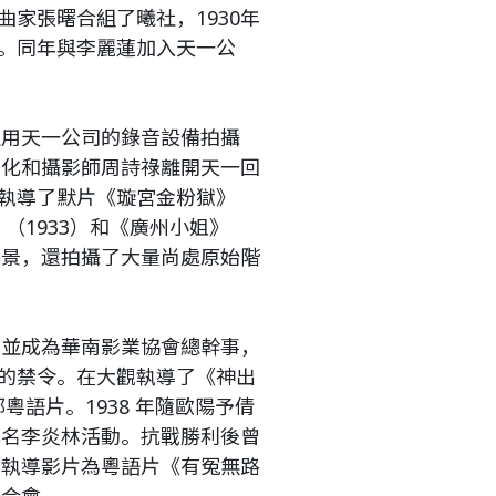
家張曙合組了曦社，1930年
。同年與李麗蓮加入天一公
租用天一公司的錄音設備拍攝
李化和攝影師周詩祿離開天一回
執導了默片《璇宮金粉獄》
》（1933）和《廣州小姐》
外景，還拍攝了大量尚處原始階
，並成為華南影業協會總幹事，
的禁令。在大觀執導了《神出
部粵語片。1938 年隨歐陽予倩
化名李炎林活動。抗戰勝利後曾
部執導影片為粵語片《有冤無路